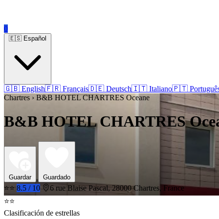
0
🇪🇸 Español
🇬🇧 English
🇫🇷 Français
🇩🇪 Deutsch
🇮🇹 Italiano
🇵🇹 Portuguê
Chartres › B&B HOTEL CHARTRES Oceane
B&B HOTEL CHARTRES Oce
Guardar
Guardado
⭐⭐
8.5 / 10
6 rue Blaise Pascal, 28000 Chartres, France
⭐⭐
Clasificación de estrellas