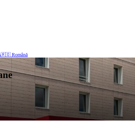
s
🇷🇴 Română
ane