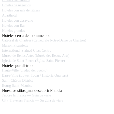
Hoteles románticos
Hoteles de negocios
Hoteles con sala de fitness
Aparthotel
Hoteles con desayuno
Hoteles con Bar
Hoteles grandes
Hoteles cerca de monumentos
Catedral de Chartres (Cathédrale Notre-Dame de Chartres)
Maison Picassiette
International Stained Glass Centre
Museo de Bellas Artes (Musée des Beaux-Arts)
Iglesia de Saint-Pierre (Église Saint-Pierre)
Hoteles por distrito
Haute-Ville (ciudad del pueblo)
Basse-Ville (Lower Town / Historic Quarters)
Saint-Chéron District
Bourg Saint-Maurice
Nuestros sitios para descubrir Francia
J'adore la France — Guía de viaje
City Travelers Francia — Su guía de viaje