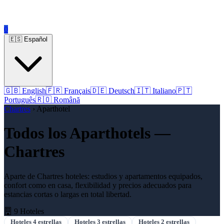
0
🇪🇸 Español
🇬🇧 English
🇫🇷 Français
🇩🇪 Deutsch
🇮🇹 Italiano
🇵🇹
Português
🇷🇴 Română
Chartres
› Aparthotel
Todos los Aparthotels —
Chartres
Aparte de Chartres hoteles: estudios y apartamentos equipados,
confort como en casa, flexibilidad y precios adecuados para
estancias cortas o largas en total libertad.
9 Hoteles
Hoteles 4 estrellas
Hoteles 3 estrellas
Hoteles 2 estrellas