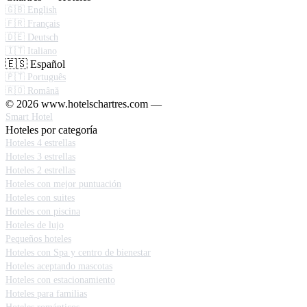
🇬🇧 English
🇫🇷 Français
🇩🇪 Deutsch
🇮🇹 Italiano
🇪🇸 Español
🇵🇹 Português
🇷🇴 Română
© 2026 www.hotelschartres.com —
Smart Hotel
Hoteles por categoría
Hoteles 4 estrellas
Hoteles 3 estrellas
Hoteles 2 estrellas
Hoteles con mejor puntuación
Hoteles con suites
Hoteles con piscina
Hoteles de lujo
Pequeños hoteles
Hoteles con Spa y centro de bienestar
Hoteles aceptando mascotas
Hoteles con estacionamiento
Hoteles para familias