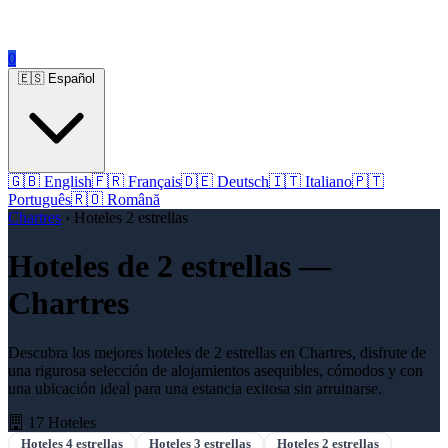
0
🇪🇸 Español
🇬🇧 English
🇫🇷 Français
🇩🇪 Deutsch
🇮🇹 Italiano
🇵🇹
Português
🇷🇴 Română
Chartres
› Hoteles 2 estrellas
Hoteles de 2 estrellas —
Chartres
Descubra los mejores hoteles de 2 estrellas en Chartres, disfrute de
una rigurosa selección de alojamientos asequibles, cómodos y con
una ubicación ideal para una estancia exitosa sin arruinarse.
17 Hoteles
Hoteles 4 estrellas
Hoteles 3 estrellas
Hoteles 2 estrellas