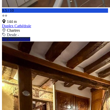
9.5 / 10
⭐⭐
144 m
Duplex Cathédrale
Chartres
Desde -
Ver disponibilidad