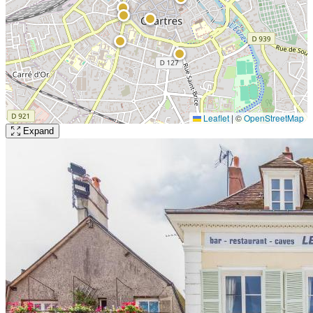
Leaflet
|
©
OpenStreetMap
Expand