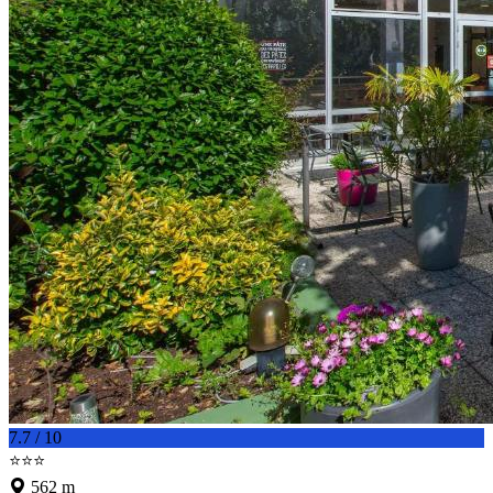
7.7 / 10
⭐⭐⭐
562 m