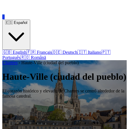
0
🇪🇸 Español
🇬🇧 English
🇫🇷 Français
🇩🇪 Deutsch
🇮🇹 Italiano
🇵🇹
Português
🇷🇴 Română
Chartres
› Haute-Ville (ciudad del pueblo)
Haute-Ville (ciudad del pueblo)
El corazón histórico y elevado de Chartres se centró alrededor de la
famosa catedral.