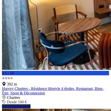
8.1 / 10
⭐⭐⭐⭐
392 m
Harvey Chartres - Résidence lifestyle 4 étoiles, Restaurant, Bien-
Être, Sport & Déconnexion
Chartres
Desde 100 €
Ver disponibilidad