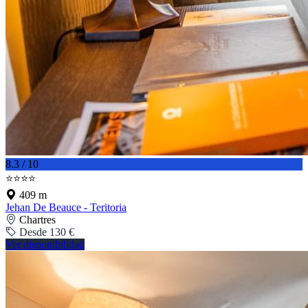
8.3 / 10
⭐⭐⭐⭐
409 m
Jehan De Beauce - Teritoria
Chartres
Desde 130 €
Ver disponibilidad