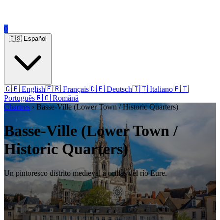
0
🇪🇸 Español
🇬🇧 English
🇫🇷 Français
🇩🇪 Deutsch
🇮🇹 Italiano
🇵🇹
Português
🇷🇴 Română
Chartres
› Basse-Ville (Lower Town / Historic Quarters)
Basse-Ville (Lower Town /
Historic Quarters)
Un pintoresco distrito medieval a orillas del río Eure.