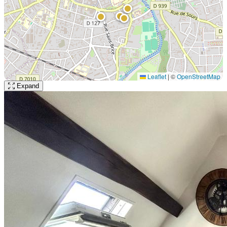
Leaflet
|
©
OpenStreetMap
Expand