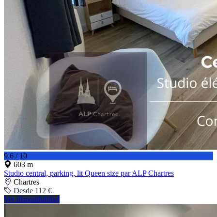
9.6 / 10
603 m
Studio central, parking, lit Queen size par ALP Chartres
Chartres
Desde 112 €
Ver disponibilidad