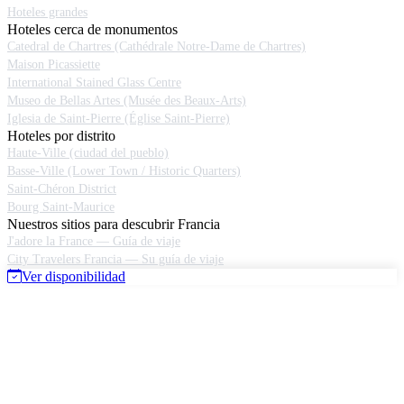
Hoteles grandes
Hoteles cerca de monumentos
Catedral de Chartres (Cathédrale Notre-Dame de Chartres)
Maison Picassiette
International Stained Glass Centre
Museo de Bellas Artes (Musée des Beaux-Arts)
Iglesia de Saint-Pierre (Église Saint-Pierre)
Hoteles por distrito
Haute-Ville (ciudad del pueblo)
Basse-Ville (Lower Town / Historic Quarters)
Saint-Chéron District
Bourg Saint-Maurice
Nuestros sitios para descubrir Francia
J'adore la France — Guía de viaje
City Travelers Francia — Su guía de viaje
Ver disponibilidad