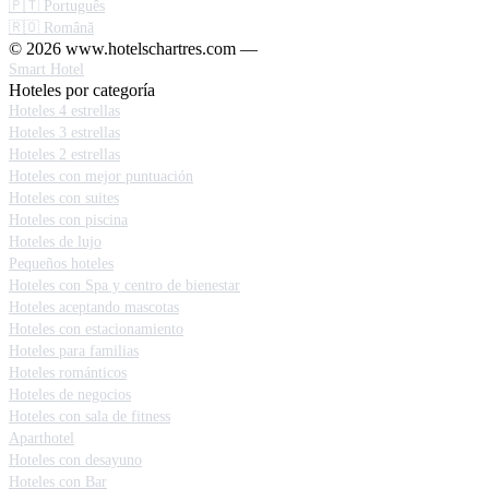
🇵🇹 Português
🇷🇴 Română
© 2026 www.hotelschartres.com —
Smart Hotel
Hoteles por categoría
Hoteles 4 estrellas
Hoteles 3 estrellas
Hoteles 2 estrellas
Hoteles con mejor puntuación
Hoteles con suites
Hoteles con piscina
Hoteles de lujo
Pequeños hoteles
Hoteles con Spa y centro de bienestar
Hoteles aceptando mascotas
Hoteles con estacionamiento
Hoteles para familias
Hoteles románticos
Hoteles de negocios
Hoteles con sala de fitness
Aparthotel
Hoteles con desayuno
Hoteles con Bar