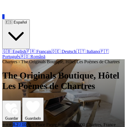
0
🇪🇸 Español
🇬🇧 English
🇫🇷 Français
🇩🇪 Deutsch
🇮🇹 Italiano
🇵🇹
Português
🇷🇴 Română
Chartres › The Originals Boutique, Hôtel Les Poèmes de Chartres
The Originals Boutique, Hôtel
Les Poèmes de Chartres
Guardar
Guardado
⭐⭐⭐
8.2 / 10
5 Place Pierre Semard, 28000 Chartres, France