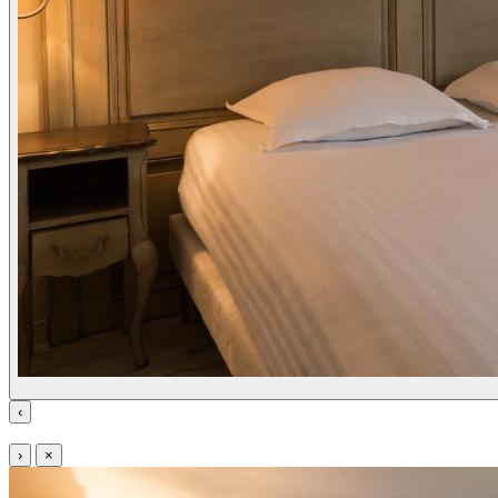
‹
›
×