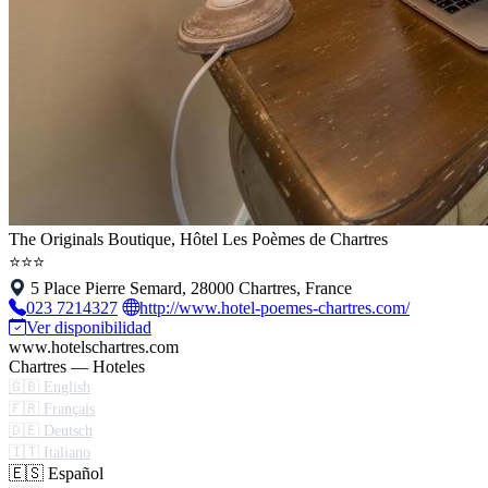
The Originals Boutique, Hôtel Les Poèmes de Chartres
⭐⭐⭐
5 Place Pierre Semard, 28000 Chartres, France
023 7214327
http://www.hotel-poemes-chartres.com/
Ver disponibilidad
www.hotelschartres.com
Chartres — Hoteles
🇬🇧 English
🇫🇷 Français
🇩🇪 Deutsch
🇮🇹 Italiano
🇪🇸 Español