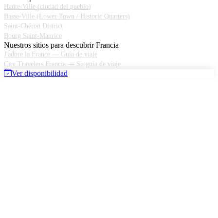
Haute-Ville (ciudad del pueblo)
Basse-Ville (Lower Town / Historic Quarters)
Saint-Chéron District
Bourg Saint-Maurice
Nuestros sitios para descubrir Francia
J'adore la France — Guía de viaje
City Travelers Francia — Su guía de viaje
Ver disponibilidad