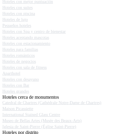
Hoteles con mejor puntuación
Hoteles con suites
Hoteles con piscina
Hoteles de lujo
Pequeños hoteles
Hoteles con Spa y centro de bienestar
Hoteles aceptando mascotas
Hoteles con estacionamiento
Hoteles para familias
Hoteles románticos
Hoteles de negocios
Hoteles con sala de fitness
Aparthotel
Hoteles con desayuno
Hoteles con Bar
Hoteles grandes
Hoteles cerca de monumentos
Catedral de Chartres (Cathédrale Notre-Dame de Chartres)
Maison Picassiette
International Stained Glass Centre
Museo de Bellas Artes (Musée des Beaux-Arts)
Iglesia de Saint-Pierre (Église Saint-Pierre)
Hoteles por distrito