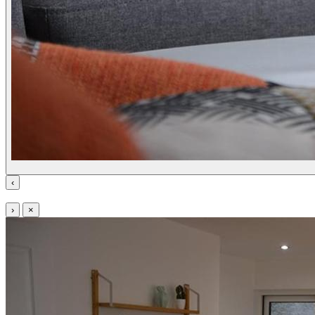
‹
›
×