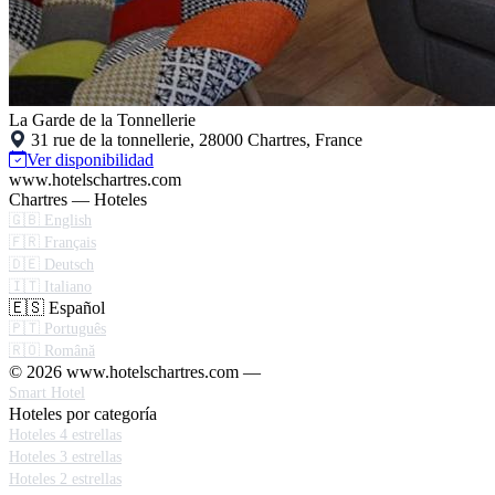
La Garde de la Tonnellerie
31 rue de la tonnellerie, 28000 Chartres, France
Ver disponibilidad
www.hotelschartres.com
Chartres — Hoteles
🇬🇧 English
🇫🇷 Français
🇩🇪 Deutsch
🇮🇹 Italiano
🇪🇸 Español
🇵🇹 Português
🇷🇴 Română
© 2026 www.hotelschartres.com —
Smart Hotel
Hoteles por categoría
Hoteles 4 estrellas
Hoteles 3 estrellas
Hoteles 2 estrellas