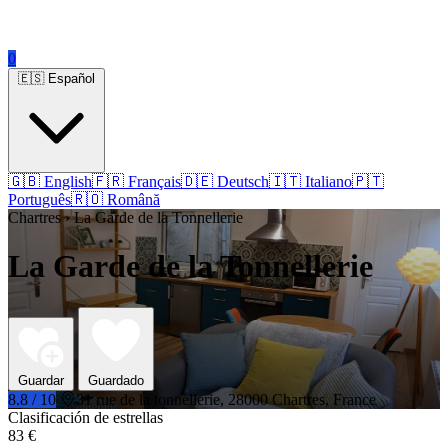
0
🇪🇸 Español
🇬🇧 English
🇫🇷 Français
🇩🇪 Deutsch
🇮🇹 Italiano
🇵🇹
Português
🇷🇴 Română
Chartres › La Garde de la Tonnellerie
La Garde de la Tonnellerie
Guardar
Guardado
8.8 / 10
31 rue de la tonnellerie, 28000 Chartres, France
Clasificación de estrellas
83 €