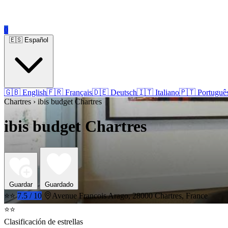
0
🇪🇸 Español
🇬🇧 English
🇫🇷 Français
🇩🇪 Deutsch
🇮🇹 Italiano
🇵🇹 Portuguê
Chartres › ibis budget Chartres
ibis budget Chartres
Guardar
Guardado
⭐⭐
7.5 / 10
Avenue Francois Arago, 28000 Chartres, France
⭐⭐
Clasificación de estrellas