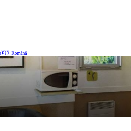
s
🇷🇴 Română