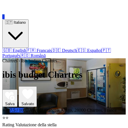
0
🇮🇹 Italiano
🇬🇧 English
🇫🇷 Français
🇩🇪 Deutsch
🇪🇸 Español
🇵🇹
Português
🇷🇴 Română
Chartres › ibis budget Chartres
ibis budget Chartres
Salva
Salvato
⭐⭐
7.5 / 10
Avenue Francois Arago, 28000 Chartres, France
⭐⭐
Rating Valutazione della stella