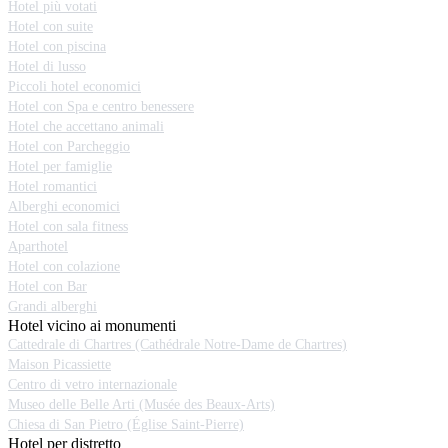
Hotel più votati
Hotel con suite
Hotel con piscina
Hotel di lusso
Piccoli hotel economici
Hotel con Spa e centro benessere
Hotel che accettano animali
Hotel con Parcheggio
Hotel per famiglie
Hotel romantici
Alberghi economici
Hotel con sala fitness
Aparthotel
Hotel con colazione
Hotel con Bar
Grandi alberghi
Hotel vicino ai monumenti
Cattedrale di Chartres (Cathédrale Notre-Dame de Chartres)
Maison Picassiette
Centro di vetro internazionale
Museo delle Belle Arti (Musée des Beaux-Arts)
Chiesa di San Pietro (Église Saint-Pierre)
Hotel per distretto