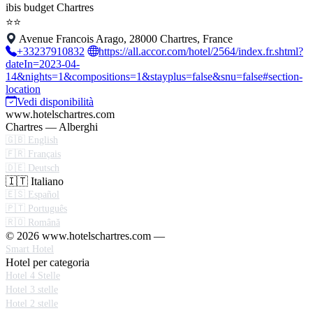
ibis budget Chartres
⭐⭐
Avenue Francois Arago, 28000 Chartres, France
+33237910832
https://all.accor.com/hotel/2564/index.fr.shtml?
dateIn=2023-04-
14&nights=1&compositions=1&stayplus=false&snu=false#section-
location
Vedi disponibilità
www.hotelschartres.com
Chartres — Alberghi
🇬🇧 English
🇫🇷 Français
🇩🇪 Deutsch
🇮🇹 Italiano
🇪🇸 Español
🇵🇹 Português
🇷🇴 Română
© 2026 www.hotelschartres.com —
Smart Hotel
Hotel per categoria
Hotel 4 Stelle
Hotel 3 stelle
Hotel 2 stelle