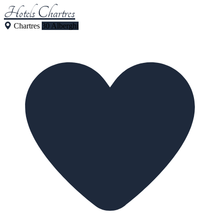
Hotels Chartres
Chartres
30 Alberghi