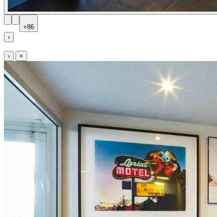
+86
‹
›
×