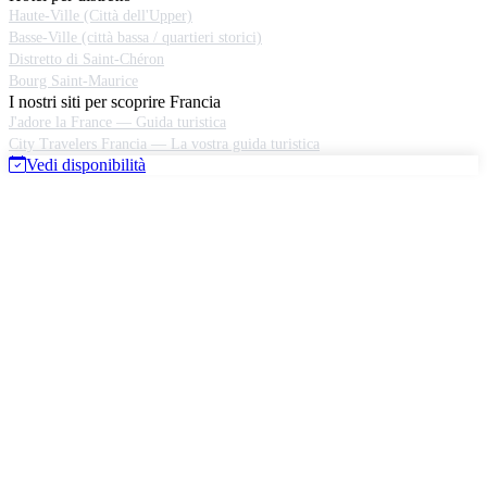
Haute-Ville (Città dell'Upper)
Basse-Ville (città bassa / quartieri storici)
Distretto di Saint-Chéron
Bourg Saint-Maurice
I nostri siti per scoprire Francia
J'adore la France — Guida turistica
City Travelers Francia — La vostra guida turistica
Vedi disponibilità