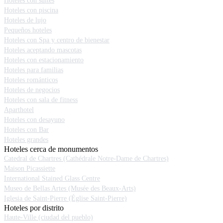
Hoteles con suites
Hoteles con piscina
Hoteles de lujo
Pequeños hoteles
Hoteles con Spa y centro de bienestar
Hoteles aceptando mascotas
Hoteles con estacionamiento
Hoteles para familias
Hoteles románticos
Hoteles de negocios
Hoteles con sala de fitness
Aparthotel
Hoteles con desayuno
Hoteles con Bar
Hoteles grandes
Hoteles cerca de monumentos
Catedral de Chartres (Cathédrale Notre-Dame de Chartres)
Maison Picassiette
International Stained Glass Centre
Museo de Bellas Artes (Musée des Beaux-Arts)
Iglesia de Saint-Pierre (Église Saint-Pierre)
Hoteles por distrito
Haute-Ville (ciudad del pueblo)