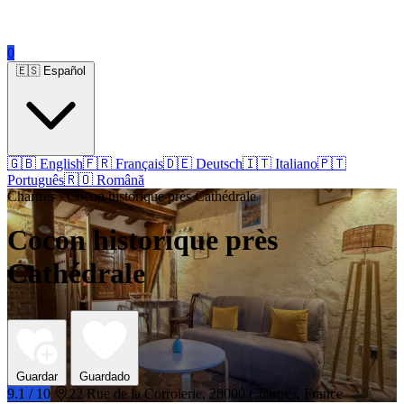
0
🇪🇸 Español
🇬🇧 English
🇫🇷 Français
🇩🇪 Deutsch
🇮🇹 Italiano
🇵🇹
Português
🇷🇴 Română
Chartres › Cocon historique près Cathédrale
Cocon historique près
Cathédrale
Guardar
Guardado
9.1 / 10
22 Rue de la Corroierie, 28000 Chartres, France