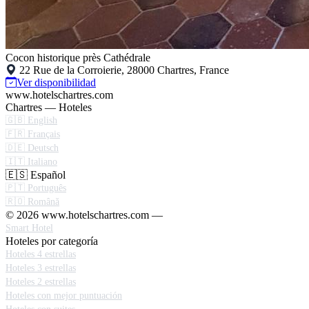
Cocon historique près Cathédrale
22 Rue de la Corroierie, 28000 Chartres, France
Ver disponibilidad
www.hotelschartres.com
Chartres — Hoteles
🇬🇧 English
🇫🇷 Français
🇩🇪 Deutsch
🇮🇹 Italiano
🇪🇸 Español
🇵🇹 Português
🇷🇴 Română
© 2026 www.hotelschartres.com —
Smart Hotel
Hoteles por categoría
Hoteles 4 estrellas
Hoteles 3 estrellas
Hoteles 2 estrellas
Hoteles con mejor puntuación