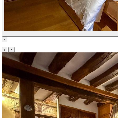
‹
›
×