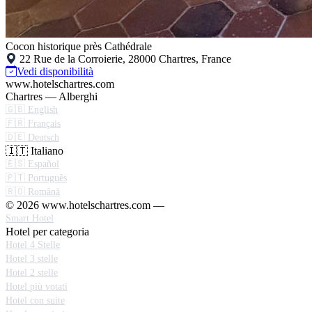
Cocon historique près Cathédrale
22 Rue de la Corroierie, 28000 Chartres, France
Vedi disponibilità
www.hotelschartres.com
Chartres — Alberghi
🇬🇧 English
🇫🇷 Français
🇩🇪 Deutsch
🇮🇹 Italiano
🇪🇸 Español
🇵🇹 Português
🇷🇴 Română
© 2026 www.hotelschartres.com —
Smart Hotel
Hotel per categoria
Hotel 4 Stelle
Hotel 3 stelle
Hotel 2 stelle
Hotel più votati
Hotel con suite