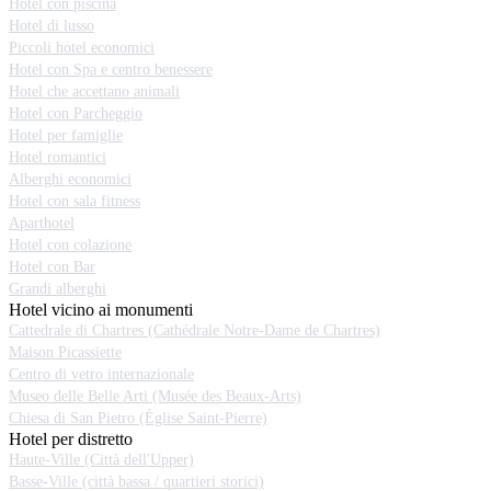
Hotel con piscina
Hotel di lusso
Piccoli hotel economici
Hotel con Spa e centro benessere
Hotel che accettano animali
Hotel con Parcheggio
Hotel per famiglie
Hotel romantici
Alberghi economici
Hotel con sala fitness
Aparthotel
Hotel con colazione
Hotel con Bar
Grandi alberghi
Hotel vicino ai monumenti
Cattedrale di Chartres (Cathédrale Notre-Dame de Chartres)
Maison Picassiette
Centro di vetro internazionale
Museo delle Belle Arti (Musée des Beaux-Arts)
Chiesa di San Pietro (Église Saint-Pierre)
Hotel per distretto
Haute-Ville (Città dell'Upper)
Basse-Ville (città bassa / quartieri storici)