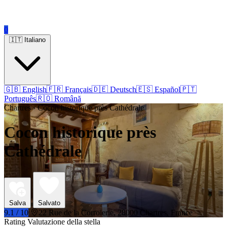
0
🇮🇹 Italiano
🇬🇧 English
🇫🇷 Français
🇩🇪 Deutsch
🇪🇸 Español
🇵🇹
Português
🇷🇴 Română
Chartres › Cocon historique près Cathédrale
Cocon historique près
Cathédrale
Salva
Salvato
9.1 / 10
22 Rue de la Corroierie, 28000 Chartres, France
Rating Valutazione della stella