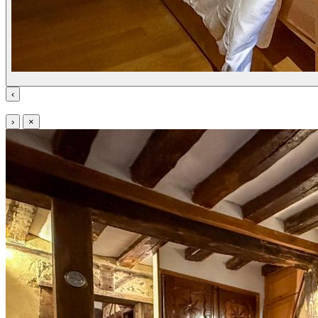
‹
›
×