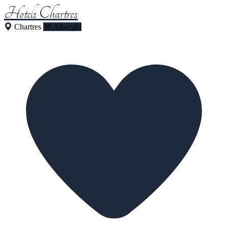
Hotels Chartres
Chartres
30 Alberghi