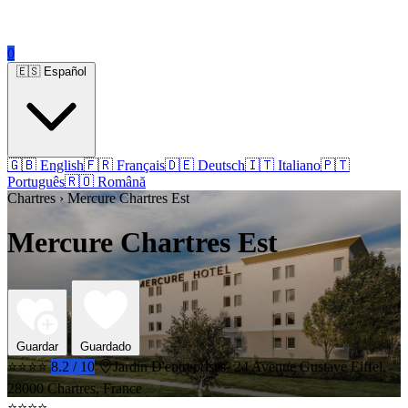
0
🇪🇸 Español
🇬🇧 English
🇫🇷 Français
🇩🇪 Deutsch
🇮🇹 Italiano
🇵🇹
Português
🇷🇴 Română
Chartres › Mercure Chartres Est
Mercure Chartres Est
Guardar
Guardado
⭐⭐⭐⭐
8.2 / 10
Jardin D'entreprises- 24 Avenue Gustave Eiffel,
28000 Chartres, France
⭐⭐⭐⭐