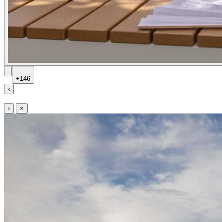
+146
‹
›
×