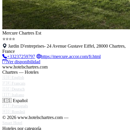
Mercure Chartres Est
⭐⭐⭐⭐
Jardin D'entreprises- 24 Avenue Gustave Eiffel, 28000 Chartres,
France
+33237259797
https://mercure.accor.com/fr.html
Ver disponibilidad
www.hotelschartres.com
Chartres — Hoteles
🇬🇧 English
🇫🇷 Français
🇩🇪 Deutsch
🇮🇹 Italiano
🇪🇸 Español
🇵🇹 Português
🇷🇴 Română
© 2026 www.hotelschartres.com —
Smart Hotel
Hoteles por categoría