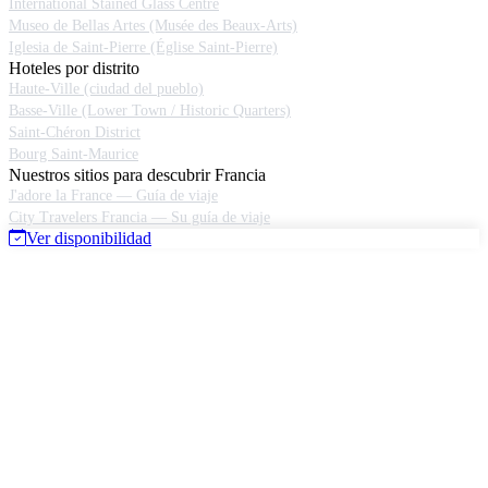
International Stained Glass Centre
Museo de Bellas Artes (Musée des Beaux-Arts)
Iglesia de Saint-Pierre (Église Saint-Pierre)
Hoteles por distrito
Haute-Ville (ciudad del pueblo)
Basse-Ville (Lower Town / Historic Quarters)
Saint-Chéron District
Bourg Saint-Maurice
Nuestros sitios para descubrir Francia
J'adore la France — Guía de viaje
City Travelers Francia — Su guía de viaje
Ver disponibilidad