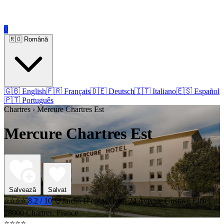
0
🇷🇴 Română
🇬🇧 English
🇫🇷 Français
🇩🇪 Deutsch
🇮🇹 Italiano
🇪🇸 Español
🇵🇹 Português
Chartres › Mercure Chartres Est
Mercure Chartres Est
Salvează
Salvat
⭐⭐⭐⭐
8.2 / 10
Jardin D'entreprises- 24 Avenue Gustave Eiffel,
28000 Chartres, France
⭐⭐⭐⭐