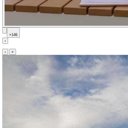
+146
‹
›
×