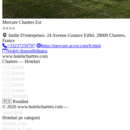
Mercure Chartres Est
⭐⭐⭐⭐
Jardin D'entreprises- 24 Avenue Gustave Eiffel, 28000 Chartres,
France
+33237259797
https://mercure.accor.com/fr.html
Vedeți disponibilitatea
www.hotelschartres.com
Chartres — Hoteluri
🇬🇧 English
🇫🇷 Français
🇩🇪 Deutsch
🇮🇹 Italiano
🇪🇸 Español
🇵🇹 Português
🇷🇴 Română
© 2026 www.hotelschartres.com —
Smart Hotel
Hoteluri pe categorii
Hoteluri 4 stele
Hoteluri de 3 stele