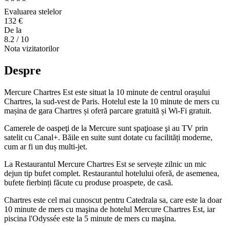
Evaluarea stelelor
132 €
De la
8.2
/ 10
Nota vizitatorilor
Despre
Mercure Chartres Est este situat la 10 minute de centrul orașului
Chartres, la sud-vest de Paris. Hotelul este la 10 minute de mers cu
mașina de gara Chartres și oferă parcare gratuită și Wi-Fi gratuit.
Camerele de oaspeţi de la Mercure sunt spaţioase şi au TV prin
satelit cu Canal+. Băile en suite sunt dotate cu facilități moderne,
cum ar fi un duș multi-jet.
La Restaurantul Mercure Chartres Est se servește zilnic un mic
dejun tip bufet complet. Restaurantul hotelului oferă, de asemenea,
bufete fierbinți făcute cu produse proaspete, de casă.
Chartres este cel mai cunoscut pentru Catedrala sa, care este la doar
10 minute de mers cu maşina de hotelul Mercure Chartres Est, iar
piscina l'Odyssée este la 5 minute de mers cu maşina.