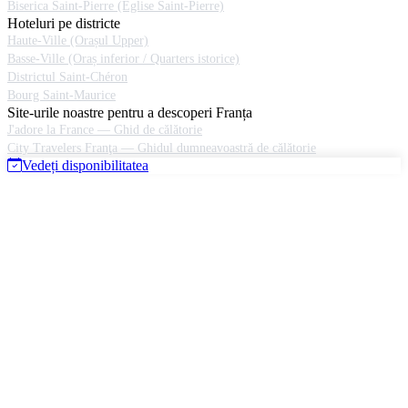
Biserica Saint-Pierre (Église Saint-Pierre)
Hoteluri pe districte
Haute-Ville (Orașul Upper)
Basse-Ville (Oraș inferior / Quarters istorice)
Districtul Saint-Chéron
Bourg Saint-Maurice
Site-urile noastre pentru a descoperi Franța
J'adore la France — Ghid de călătorie
City Travelers Franţa — Ghidul dumneavoastră de călătorie
Vedeți disponibilitatea