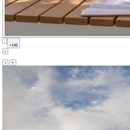
+146
‹
›
×