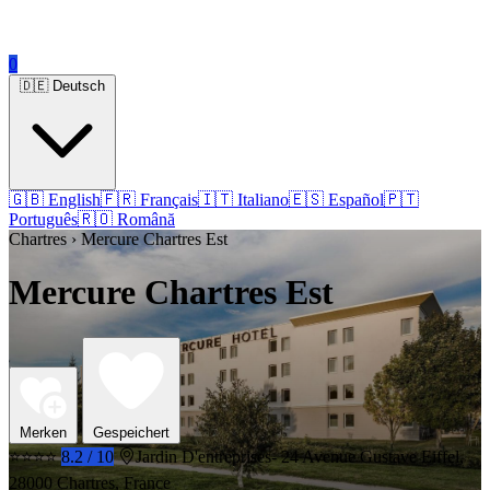
0
🇩🇪 Deutsch
🇬🇧 English
🇫🇷 Français
🇮🇹 Italiano
🇪🇸 Español
🇵🇹
Português
🇷🇴 Română
Chartres › Mercure Chartres Est
Mercure Chartres Est
Merken
Gespeichert
⭐⭐⭐⭐
8.2 / 10
Jardin D'entreprises- 24 Avenue Gustave Eiffel,
28000 Chartres, France