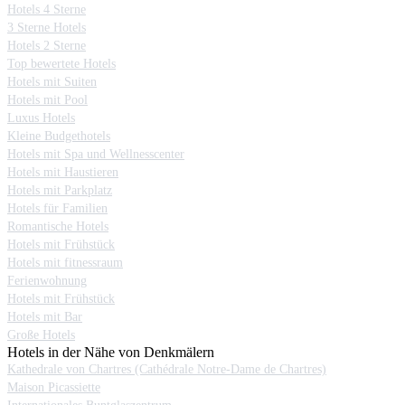
Hotels 4 Sterne
3 Sterne Hotels
Hotels 2 Sterne
Top bewertete Hotels
Hotels mit Suiten
Hotels mit Pool
Luxus Hotels
Kleine Budgethotels
Hotels mit Spa und Wellnesscenter
Hotels mit Haustieren
Hotels mit Parkplatz
Hotels für Familien
Romantische Hotels
Hotels mit Frühstück
Hotels mit fitnessraum
Ferienwohnung
Hotels mit Frühstück
Hotels mit Bar
Große Hotels
Hotels in der Nähe von Denkmälern
Kathedrale von Chartres (Cathédrale Notre-Dame de Chartres)
Maison Picassiette