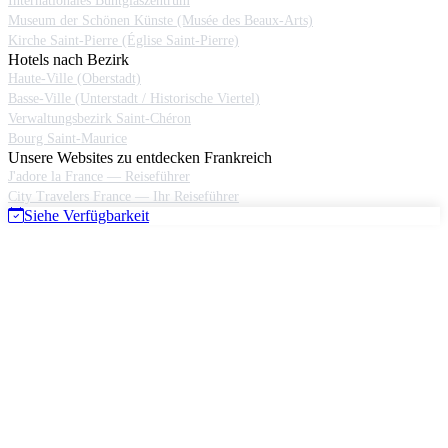
Internationales Buntglaszentrum
Museum der Schönen Künste (Musée des Beaux-Arts)
Kirche Saint-Pierre (Église Saint-Pierre)
Hotels nach Bezirk
Haute-Ville (Oberstadt)
Basse-Ville (Unterstadt / Historische Viertel)
Verwaltungsbezirk Saint-Chéron
Bourg Saint-Maurice
Unsere Websites zu entdecken Frankreich
J'adore la France — Reiseführer
City Travelers France — Ihr Reiseführer
Siehe Verfügbarkeit