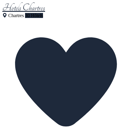
Hotels Chartres
Chartres
30 Hôtels