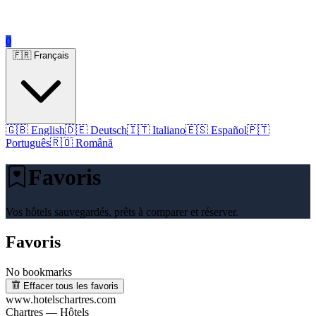
0
🇫🇷 Français
🇬🇧 English
🇩🇪 Deutsch
🇮🇹 Italiano
🇪🇸 Español
🇵🇹
Português
🇷🇴 Română
Favoris
Vos hôtels sauvegardés, prêts à comparer et réserver.
Favoris
No bookmarks
Effacer tous les favoris
www.hotelschartres.com
Chartres — Hôtels