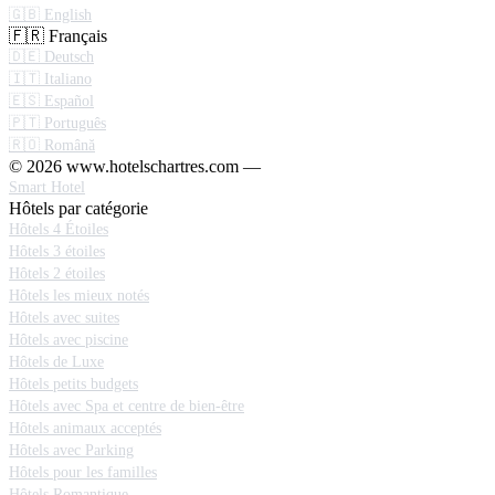
🇬🇧 English
🇫🇷 Français
🇩🇪 Deutsch
🇮🇹 Italiano
🇪🇸 Español
🇵🇹 Português
🇷🇴 Română
© 2026 www.hotelschartres.com —
Smart Hotel
Hôtels par catégorie
Hôtels 4 Étoiles
Hôtels 3 étoiles
Hôtels 2 étoiles
Hôtels les mieux notés
Hôtels avec suites
Hôtels avec piscine
Hôtels de Luxe
Hôtels petits budgets
Hôtels avec Spa et centre de bien-être
Hôtels animaux acceptés
Hôtels avec Parking
Hôtels pour les familles
Hôtels Romantique