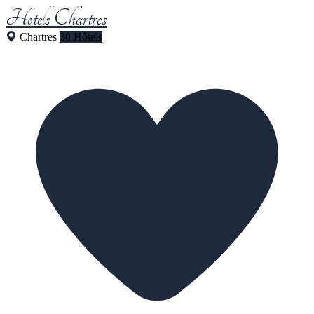
Hotels Chartres
Chartres
30 Hôtels