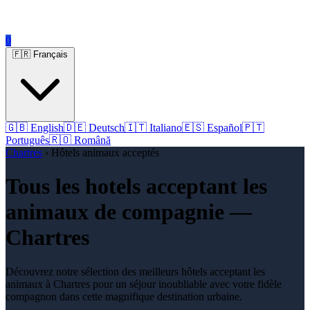
0
🇫🇷 Français
🇬🇧 English
🇩🇪 Deutsch
🇮🇹 Italiano
🇪🇸 Español
🇵🇹
Português
🇷🇴 Română
Chartres
› Hôtels animaux acceptés
Tous les hotels acceptant les
animaux de compagnie —
Chartres
Découvrez notre sélection des meilleurs hôtels acceptant les
animaux à Chartres pour un séjour inoubliable avec votre fidèle
compagnon dans cette magnifique destination urbaine.