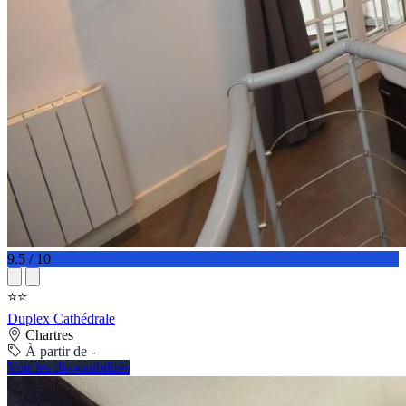
9.5 / 10
⭐⭐
Duplex Cathédrale
Chartres
À partir de -
Voir les disponibilités