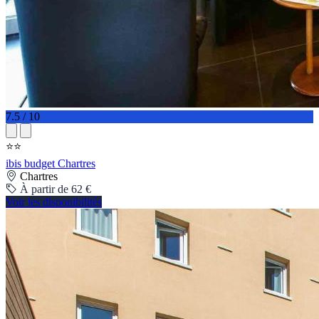
7.5 / 10
⭐⭐
ibis budget Chartres
Chartres
À partir de 62 €
Voir les disponibilités