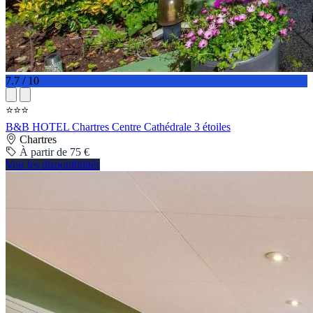
7.7 / 10
⭐⭐⭐
B&B HOTEL Chartres Centre Cathédrale 3 étoiles
Chartres
À partir de 75 €
Voir les disponibilités