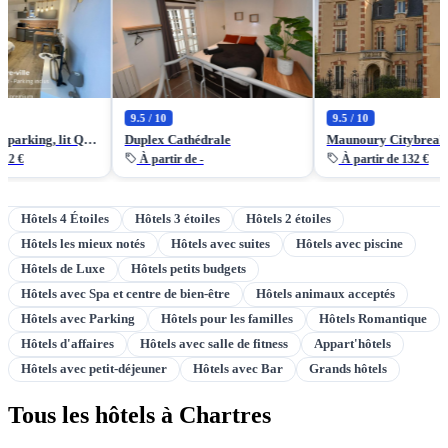
9.5 / 10
9.5 / 10
Studio central, parking, lit Queen size par ALP Chartres
Duplex Cathédrale
Maunoury Citybreak
À partir de -
À partir de 132 €
Hôtels 4 Étoiles
Hôtels 3 étoiles
Hôtels 2 étoiles
Hôtels les mieux notés
Hôtels avec suites
Hôtels avec piscine
Hôtels de Luxe
Hôtels petits budgets
Hôtels avec Spa et centre de bien-être
Hôtels animaux acceptés
Hôtels avec Parking
Hôtels pour les familles
Hôtels Romantique
Hôtels d'affaires
Hôtels avec salle de fitness
Appart'hôtels
Hôtels avec petit-déjeuner
Hôtels avec Bar
Grands hôtels
Tous les hôtels à Chartres