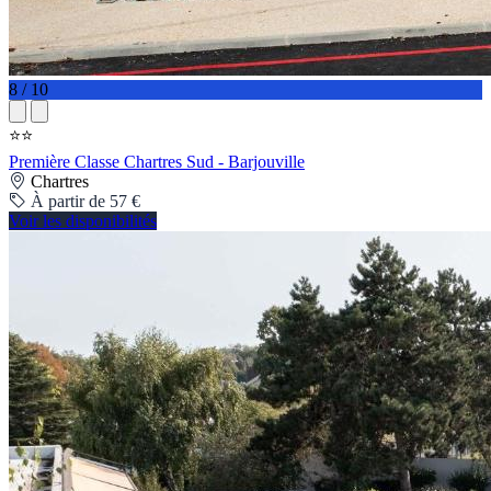
8 / 10
⭐⭐
Première Classe Chartres Sud - Barjouville
Chartres
À partir de 57 €
Voir les disponibilités