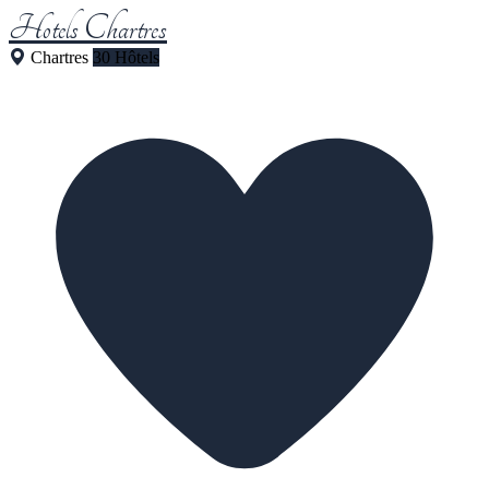
Hotels Chartres
Chartres
30 Hôtels