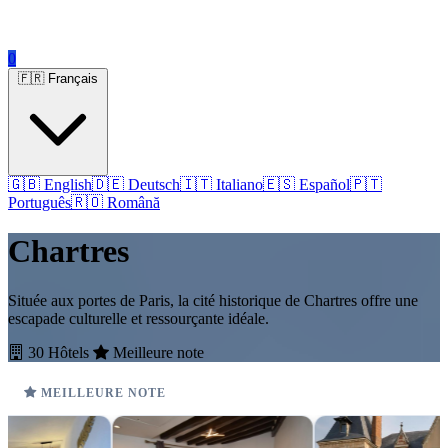
0
🇫🇷 Français
🇬🇧 English
🇩🇪 Deutsch
🇮🇹 Italiano
🇪🇸 Español
🇵🇹
Português
🇷🇴 Română
Chartres
Située aux portes de Paris, la cité historique de Chartres offre une
escapade culturelle et ressourçante idéale.
30 Hôtels
Meilleure note
MEILLEURE NOTE