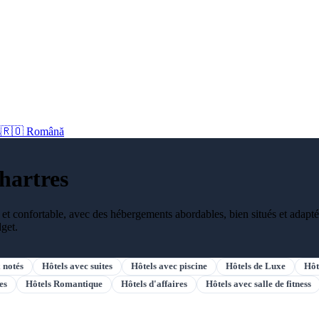
s
🇷🇴 Română
Chartres
et confortable, avec des hébergements abordables, bien situés et adaptés
dget.
 notés
Hôtels avec suites
Hôtels avec piscine
Hôtels de Luxe
Hôt
es
Hôtels Romantique
Hôtels d'affaires
Hôtels avec salle de fitness