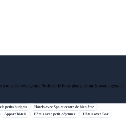
 à tous les voyageurs. Profitez de bons plans, de tarifs avantageux et
els petits budgets
Hôtels avec Spa et centre de bien-être
Appart'hôtels
Hôtels avec petit-déjeuner
Hôtels avec Bar