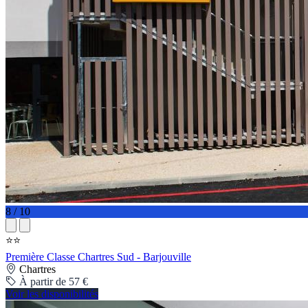
8 / 10
⭐⭐
Première Classe Chartres Sud - Barjouville
Chartres
À partir de 57 €
Voir les disponibilités