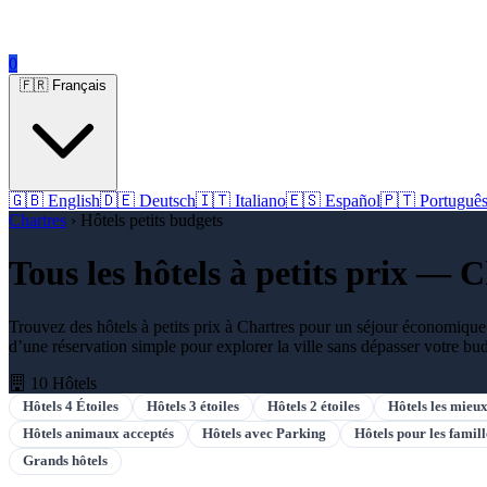
0
🇫🇷 Français
🇬🇧 English
🇩🇪 Deutsch
🇮🇹 Italiano
🇪🇸 Español
🇵🇹 Portuguê
Chartres
› Hôtels petits budgets
Tous les hôtels à petits prix — 
Trouvez des hôtels à petits prix à Chartres pour un séjour économique 
d’une réservation simple pour explorer la ville sans dépasser votre bu
10 Hôtels
Hôtels 4 Étoiles
Hôtels 3 étoiles
Hôtels 2 étoiles
Hôtels les mieux
Hôtels animaux acceptés
Hôtels avec Parking
Hôtels pour les famill
Grands hôtels