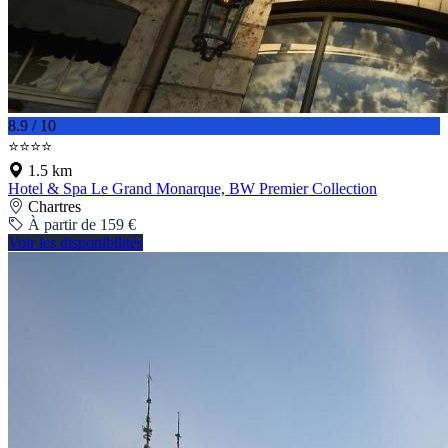
8.9 / 10
⭐⭐⭐⭐
1.5 km
Hotel & Spa Le Grand Monarque, BW Premier Collection
Chartres
À partir de 159 €
Voir les disponibilités