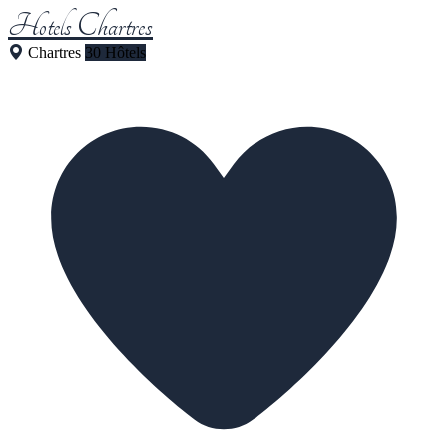
Hotels Chartres
Chartres
30 Hôtels