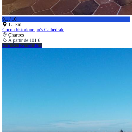
9.1 / 10
1.1 km
Cocon historique près Cathédrale
Chartres
À partir de 101 €
Voir les disponibilités