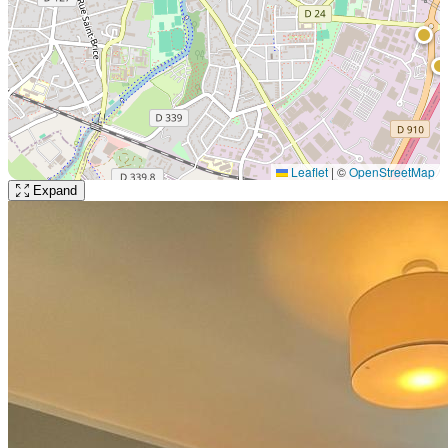
Leaflet
|
©
OpenStreetMap
Expand