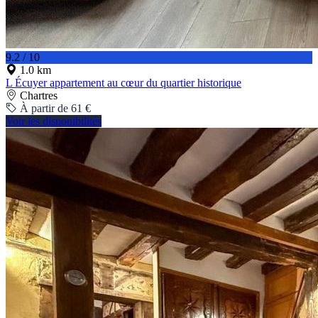
9.2 / 10
1.0 km
L Écuyer appartement au cœur du quartier historique
Chartres
À partir de 61 €
Voir les disponibilités