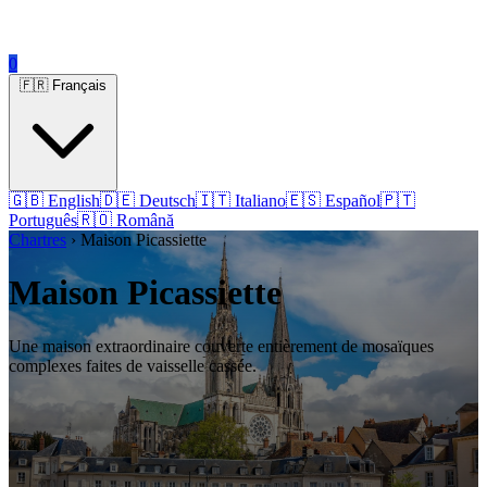
0
🇫🇷 Français
🇬🇧 English
🇩🇪 Deutsch
🇮🇹 Italiano
🇪🇸 Español
🇵🇹
Português
🇷🇴 Română
Chartres
› Maison Picassiette
Maison Picassiette
Une maison extraordinaire couverte entièrement de mosaïques
complexes faites de vaisselle cassée.