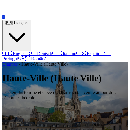
0
🇫🇷 Français
🇬🇧 English
🇩🇪 Deutsch
🇮🇹 Italiano
🇪🇸 Español
🇵🇹
Português
🇷🇴 Română
Chartres
› Haute-Ville (Haute Ville)
Haute-Ville (Haute Ville)
Le cœur historique et élevé de Chartres était centré autour de la
célèbre cathédrale.