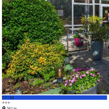
7.7 / 10
⭐⭐⭐
562 m