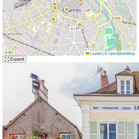
Leaflet
|
©
OpenStreetMap
Expand