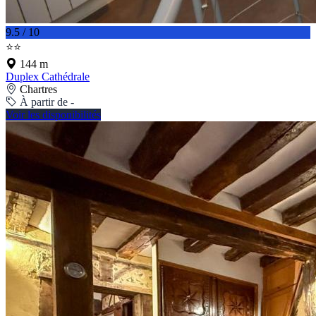
9.5 / 10
⭐⭐
144 m
Duplex Cathédrale
Chartres
À partir de -
Voir les disponibilités