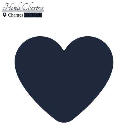
Hotels Chartres
Chartres
30 Hôtels