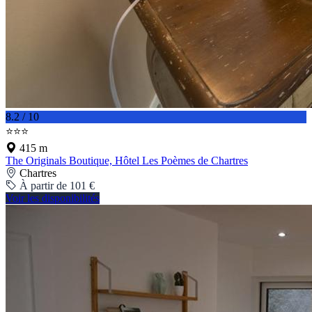
8.2 / 10
⭐⭐⭐
415 m
The Originals Boutique, Hôtel Les Poèmes de Chartres
Chartres
À partir de 101 €
Voir les disponibilités