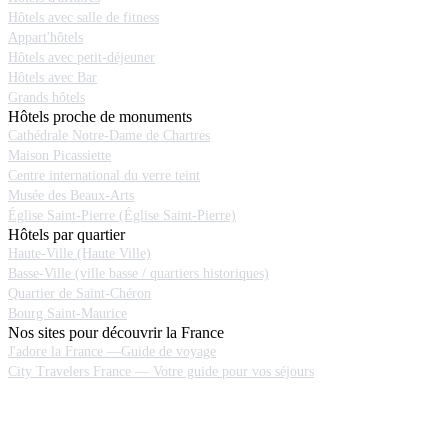
Hôtels avec salle de fitness
Appart'hôtels
Hôtels avec petit-déjeuner
Hôtels avec Bar
Grands hôtels
Hôtels proche de monuments
Cathédrale Notre-Dame de Chartres
Maison Picassiette
Centre international du verre teint
Musée des Beaux-Arts
Église Saint-Pierre (Église Saint-Pierre)
Hôtels par quartier
Haute-Ville (Haute Ville)
Basse-Ville (ville basse / quartiers historiques)
Quartier de Saint-Chéron
Bourg Saint-Maurice
Nos sites pour découvrir la France
J'adore la France —Guide de voyage
City Travelers France — Votre guide pour vos séjours