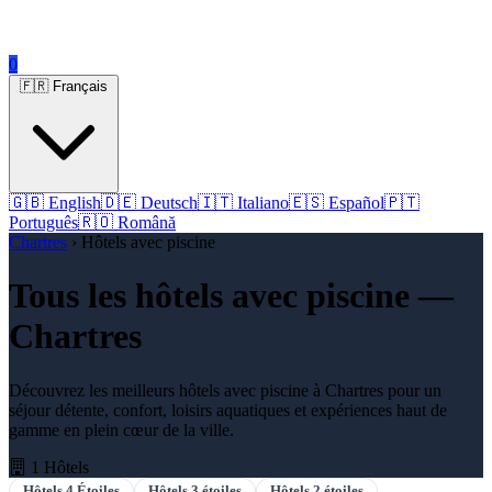
0
🇫🇷 Français
🇬🇧 English
🇩🇪 Deutsch
🇮🇹 Italiano
🇪🇸 Español
🇵🇹
Português
🇷🇴 Română
Chartres
› Hôtels avec piscine
Tous les hôtels avec piscine —
Chartres
Découvrez les meilleurs hôtels avec piscine à Chartres pour un
séjour détente, confort, loisirs aquatiques et expériences haut de
gamme en plein cœur de la ville.
1 Hôtels
Hôtels 4 Étoiles
Hôtels 3 étoiles
Hôtels 2 étoiles