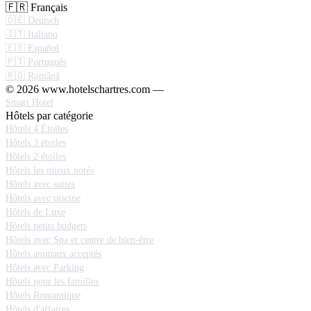
🇫🇷 Français
🇩🇪 Deutsch
🇮🇹 Italiano
🇪🇸 Español
🇵🇹 Português
🇷🇴 Română
© 2026 www.hotelschartres.com —
Smart Hotel
Hôtels par catégorie
Hôtels 4 Étoiles
Hôtels 3 étoiles
Hôtels 2 étoiles
Hôtels les mieux notés
Hôtels avec suites
Hôtels avec piscine
Hôtels de Luxe
Hôtels petits budgets
Hôtels avec Spa et centre de bien-être
Hôtels animaux acceptés
Hôtels avec Parking
Hôtels pour les familles
Hôtels Romantique
Hôtels d'affaires