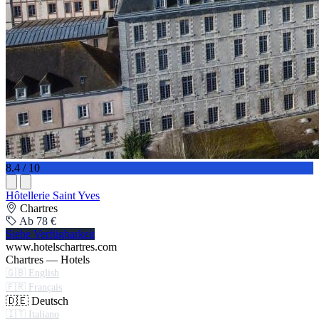
8.4 / 10
Hôtellerie Saint Yves
Chartres
Ab 78 €
Siehe Verfügbarkeit
www.hotelschartres.com
Chartres — Hotels
🇬🇧 English
🇫🇷 Français
🇩🇪 Deutsch
🇮🇹 Italiano