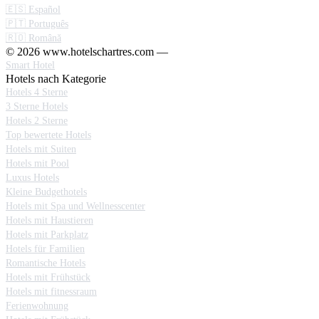
🇪🇸 Español
🇵🇹 Português
🇷🇴 Română
© 2026 www.hotelschartres.com —
Smart Hotel
Hotels nach Kategorie
Hotels 4 Sterne
3 Sterne Hotels
Hotels 2 Sterne
Top bewertete Hotels
Hotels mit Suiten
Hotels mit Pool
Luxus Hotels
Kleine Budgethotels
Hotels mit Spa und Wellnesscenter
Hotels mit Haustieren
Hotels mit Parkplatz
Hotels für Familien
Romantische Hotels
Hotels mit Frühstück
Hotels mit fitnessraum
Ferienwohnung