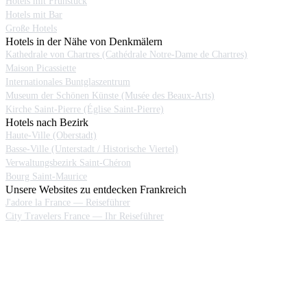
Hotels mit Frühstück
Hotels mit Bar
Große Hotels
Hotels in der Nähe von Denkmälern
Kathedrale von Chartres (Cathédrale Notre-Dame de Chartres)
Maison Picassiette
Internationales Buntglaszentrum
Museum der Schönen Künste (Musée des Beaux-Arts)
Kirche Saint-Pierre (Église Saint-Pierre)
Hotels nach Bezirk
Haute-Ville (Oberstadt)
Basse-Ville (Unterstadt / Historische Viertel)
Verwaltungsbezirk Saint-Chéron
Bourg Saint-Maurice
Unsere Websites zu entdecken Frankreich
J'adore la France — Reiseführer
City Travelers France — Ihr Reiseführer