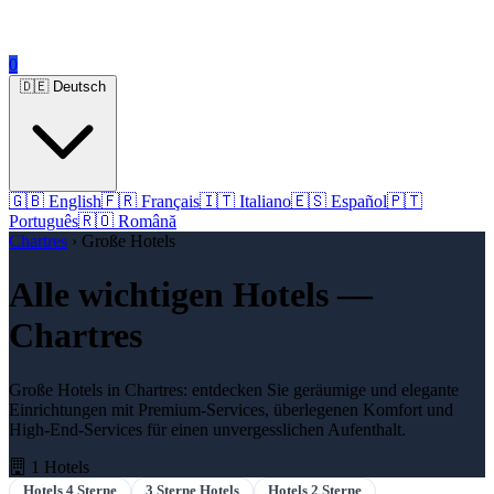
0
🇩🇪 Deutsch
🇬🇧 English
🇫🇷 Français
🇮🇹 Italiano
🇪🇸 Español
🇵🇹
Português
🇷🇴 Română
Chartres
› Große Hotels
Alle wichtigen Hotels —
Chartres
Große Hotels in Chartres: entdecken Sie geräumige und elegante
Einrichtungen mit Premium-Services, überlegenen Komfort und
High-End-Services für einen unvergesslichen Aufenthalt.
1 Hotels
Hotels 4 Sterne
3 Sterne Hotels
Hotels 2 Sterne