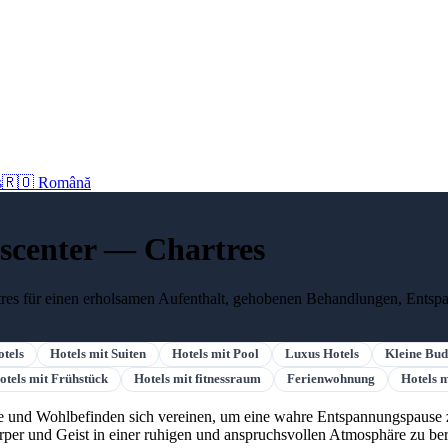
s
🇷🇴 Română
sscenter — Chartres
rtres für einen erholsamen Aufenthalt, gehobenen Behandlungen, Ents
otels
Hotels mit Suiten
Hotels mit Pool
Luxus Hotels
Kleine Bud
otels mit Frühstück
Hotels mit fitnessraum
Ferienwohnung
Hotels 
esse und Wohlbefinden sich vereinen, um eine wahre Entspannungspau
rper und Geist in einer ruhigen und anspruchsvollen Atmosphäre zu be