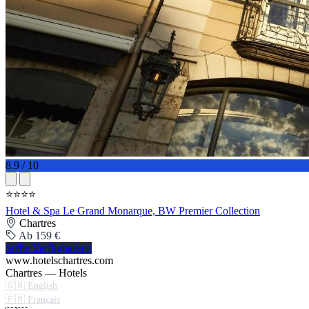
8.9 / 10
⭐⭐⭐⭐
Hotel & Spa Le Grand Monarque, BW Premier Collection
Chartres
Ab 159 €
Siehe Verfügbarkeit
www.hotelschartres.com
Chartres — Hotels
🇬🇧 English
🇫🇷 Français