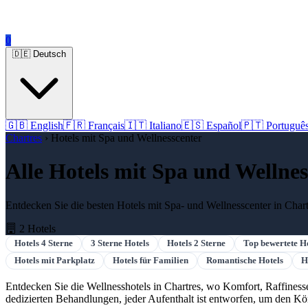
0
🇩🇪 Deutsch
🇬🇧 English
🇫🇷 Français
🇮🇹 Italiano
🇪🇸 Español
🇵🇹 Portuguê
Chartres
› Hotels mit Spa und Wellnesscenter
Alle Hotels mit Spa und Wellne
Entdecken Sie die besten Hotels mit Spa- und Wellnesscenter in Cha
2 Hotels
Hotels 4 Sterne
3 Sterne Hotels
Hotels 2 Sterne
Top bewertete H
Hotels mit Parkplatz
Hotels für Familien
Romantische Hotels
H
Entdecken Sie die Wellnesshotels in Chartres, wo Komfort, Raffin
dedizierten Behandlungen, jeder Aufenthalt ist entworfen, um den Kö