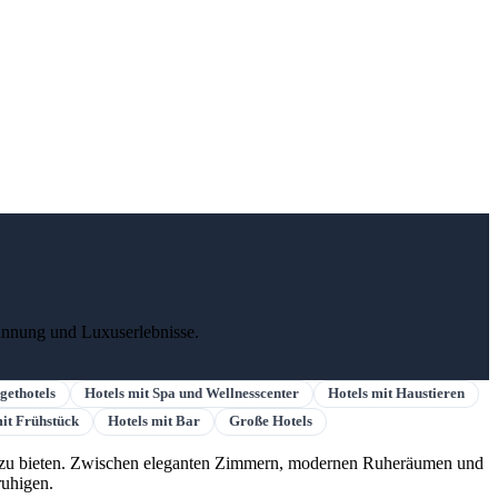
pannung und Luxuserlebnisse.
gethotels
Hotels mit Spa und Wellnesscenter
Hotels mit Haustieren
mit Frühstück
Hotels mit Bar
Große Hotels
se zu bieten. Zwischen eleganten Zimmern, modernen Ruheräumen und
ruhigen.