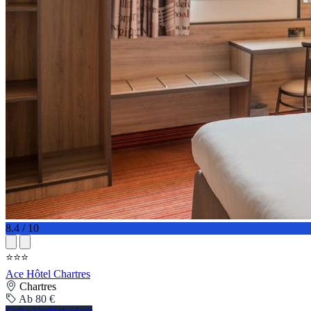
8.4 / 10
⭐⭐⭐
Ace Hôtel Chartres
Chartres
Ab 80 €