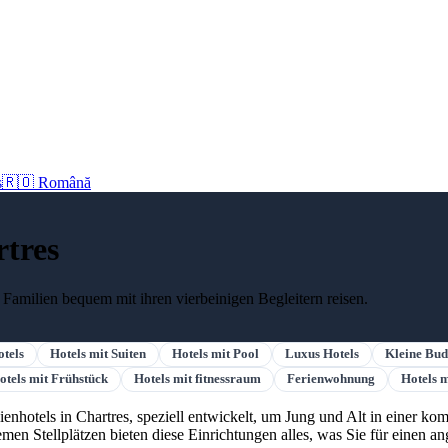
s
🇷🇴 Română
rtres
s Familien bequem mit ihren vierbeinigen Begleitern reisen.
otels
Hotels mit Suiten
Hotels mit Pool
Luxus Hotels
Kleine Bud
otels mit Frühstück
Hotels mit fitnessraum
Ferienwohnung
Hotels 
lienhotels in Chartres, speziell entwickelt, um Jung und Alt in einer 
n Stellplätzen bieten diese Einrichtungen alles, was Sie für einen a