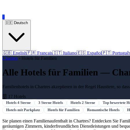
0
🇩🇪 Deutsch
🇬🇧 English
🇫🇷 Français
🇮🇹 Italiano
🇪🇸 Español
🇵🇹 Portuguê
Chartres
› Hotels für Familien
Alle Hotels für Familien — Cha
Familienhotels in Chartres akzeptieren in der Regel Haustiere, so das
17 Hotels
Hotels 4 Sterne
3 Sterne Hotels
Hotels 2 Sterne
Top bewertete H
Hotels mit Parkplatz
Hotels für Familien
Romantische Hotels
H
Sie planen einen Familienaufenthalt in Chartres? Entdecken Sie Fami
geräumigen Zimmern, kinderfreundlichen Dienstleistungen und bequeme