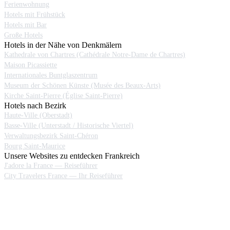
Ferienwohnung
Hotels mit Frühstück
Hotels mit Bar
Große Hotels
Hotels in der Nähe von Denkmälern
Kathedrale von Chartres (Cathédrale Notre-Dame de Chartres)
Maison Picassiette
Internationales Buntglaszentrum
Museum der Schönen Künste (Musée des Beaux-Arts)
Kirche Saint-Pierre (Église Saint-Pierre)
Hotels nach Bezirk
Haute-Ville (Oberstadt)
Basse-Ville (Unterstadt / Historische Viertel)
Verwaltungsbezirk Saint-Chéron
Bourg Saint-Maurice
Unsere Websites zu entdecken Frankreich
J'adore la France — Reiseführer
City Travelers France — Ihr Reiseführer