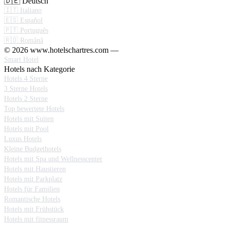
🇩🇪 Deutsch
🇮🇹 Italiano
🇪🇸 Español
🇵🇹 Português
🇷🇴 Română
© 2026 www.hotelschartres.com —
Smart Hotel
Hotels nach Kategorie
Hotels 4 Sterne
3 Sterne Hotels
Hotels 2 Sterne
Top bewertete Hotels
Hotels mit Suiten
Hotels mit Pool
Luxus Hotels
Kleine Budgethotels
Hotels mit Spa und Wellnesscenter
Hotels mit Haustieren
Hotels mit Parkplatz
Hotels für Familien
Romantische Hotels
Hotels mit Frühstück
Hotels mit fitnessraum