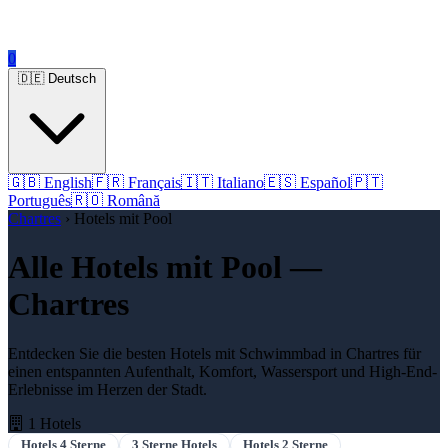
0
🇩🇪 Deutsch
🇬🇧 English
🇫🇷 Français
🇮🇹 Italiano
🇪🇸 Español
🇵🇹
Português
🇷🇴 Română
Chartres
› Hotels mit Pool
Alle Hotels mit Pool —
Chartres
Entdecken Sie die besten Hotels mit Schwimmbad in Chartres für
einen entspannten Aufenthalt, Komfort, Wassersport und High-End-
Erlebnisse im Herzen der Stadt.
1 Hotels
Hotels 4 Sterne
3 Sterne Hotels
Hotels 2 Sterne