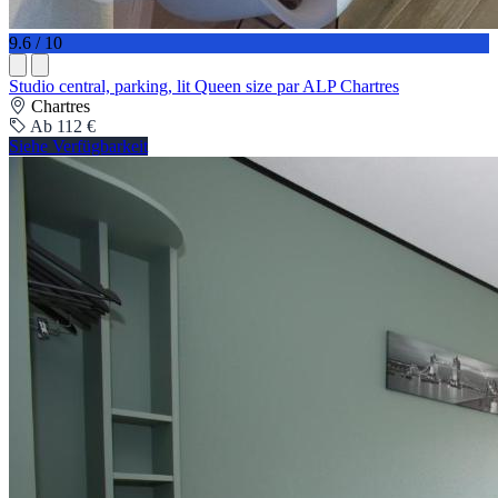
9.6 / 10
Studio central, parking, lit Queen size par ALP Chartres
Chartres
Ab 112 €
Siehe Verfügbarkeit