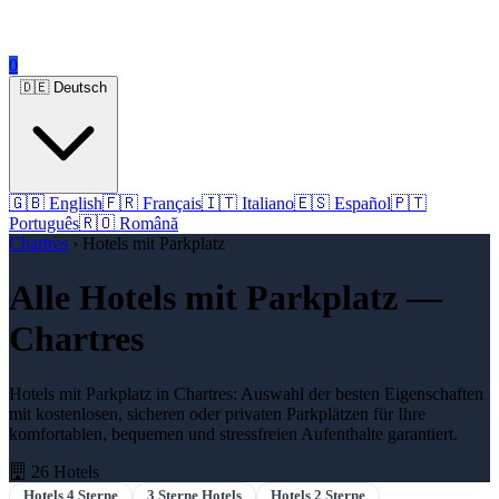
0
🇩🇪 Deutsch
🇬🇧 English
🇫🇷 Français
🇮🇹 Italiano
🇪🇸 Español
🇵🇹
Português
🇷🇴 Română
Chartres
› Hotels mit Parkplatz
Alle Hotels mit Parkplatz —
Chartres
Hotels mit Parkplatz in Chartres: Auswahl der besten Eigenschaften
mit kostenlosen, sicheren oder privaten Parkplätzen für Ihre
komfortablen, bequemen und stressfreien Aufenthalte garantiert.
26 Hotels
Hotels 4 Sterne
3 Sterne Hotels
Hotels 2 Sterne