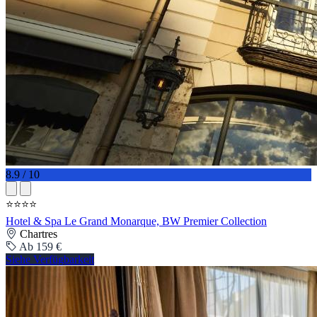
8.9 / 10
⭐⭐⭐⭐
Hotel & Spa Le Grand Monarque, BW Premier Collection
Chartres
Ab 159 €
Siehe Verfügbarkeit