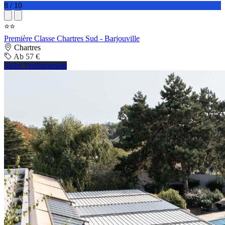
8 / 10
⭐⭐
Première Classe Chartres Sud - Barjouville
Chartres
Ab 57 €
Siehe Verfügbarkeit