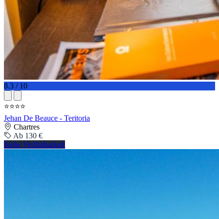
8.3 / 10
⭐⭐⭐⭐
Jehan De Beauce - Teritoria
Chartres
Ab 130 €
Siehe Verfügbarkeit