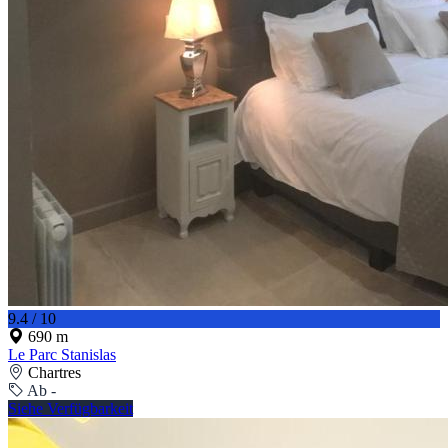
9.4 / 10
690 m
Le Parc Stanislas
Chartres
Ab -
Siehe Verfügbarkeit