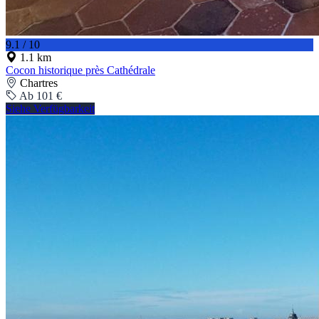
9.1 / 10
1.1 km
Cocon historique près Cathédrale
Chartres
Ab 101 €
Siehe Verfügbarkeit