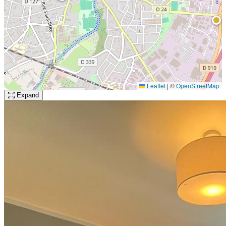
Leaflet
|
©
OpenStreetMap
Expand