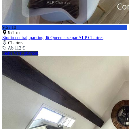
9.6 / 10
971 m
Studio central, parking, lit Queen size par ALP Chartres
Chartres
Ab 112 €
Siehe Verfügbarkeit