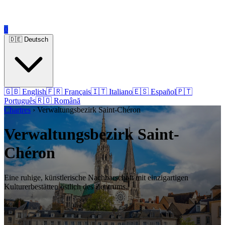
0
🇩🇪 Deutsch
🇬🇧 English
🇫🇷 Français
🇮🇹 Italiano
🇪🇸 Español
🇵🇹
Português
🇷🇴 Română
Chartres
› Verwaltungsbezirk Saint-Chéron
Verwaltungsbezirk Saint-
Chéron
Eine ruhige, künstlerische Nachbarschaft mit einzigartigen
Kulturerbestätten östlich des Zentrums.