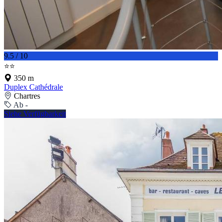
9.5 / 10
⭐⭐
350 m
Duplex Cathédrale
Chartres
Ab -
Siehe Verfügbarkeit