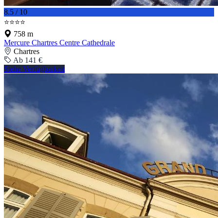
8.5 / 10
⭐⭐⭐⭐
758 m
Mercure Chartres Centre Cathedrale
Chartres
Ab 141 €
Siehe Verfügbarkeit