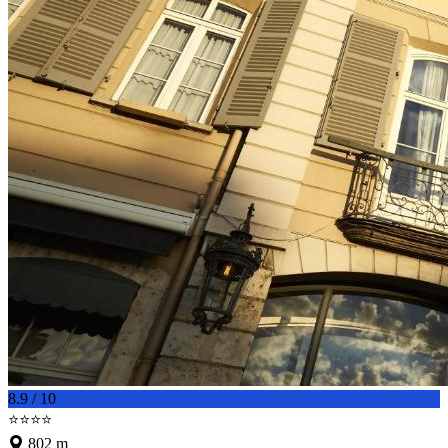
8.9 / 10
⭐⭐⭐⭐
802 m