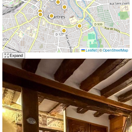
Leaflet
|
©
OpenStreetMap
Expand