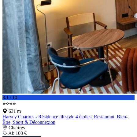
8.1 / 10
⭐⭐⭐⭐
631 m
Harvey Chartres - Résidence lifestyle 4 étoiles, Restaurant, Bien-
Être, Sport & Déconnexion
Chartres
Ab 100 €