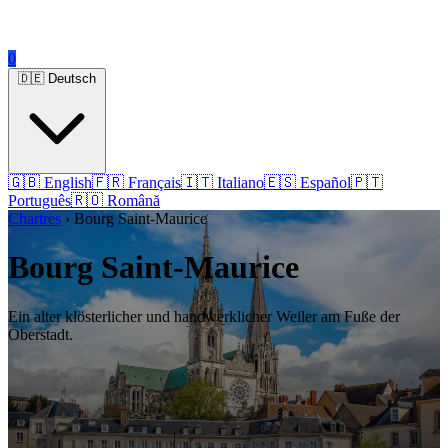
0
🇩🇪 Deutsch
🇬🇧 English
🇫🇷 Français
🇮🇹 Italiano
🇪🇸 Español
🇵🇹
Português
🇷🇴 Română
Chartres
› Bourg Saint-Maurice
Bourg Saint-Maurice
Ein alter klösterlicher und handwerklicher Weiler am Fuße der
Oberstadt.