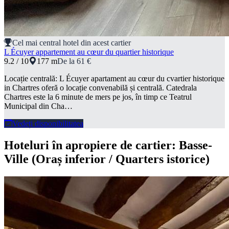
Cel mai central hotel din acest cartier
L Écuyer appartement au cœur du quartier historique
9.2 / 10
177 m
De la 61 €
Locație centrală: L Écuyer apartament au cœur du cvartier historique
in Chartres oferă o locație convenabilă și centrală. Catedrala
Chartres este la 6 minute de mers pe jos, în timp ce Teatrul
Municipal din Cha…
Vedeți disponibilitatea
Hoteluri în apropiere de cartier: Basse-
Ville (Oraș inferior / Quarters istorice)