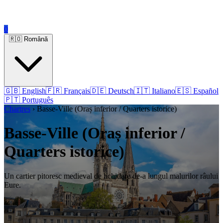
0
🇷🇴 Română
🇬🇧 English
🇫🇷 Français
🇩🇪 Deutsch
🇮🇹 Italiano
🇪🇸 Español
🇵🇹 Português
Chartres
› Basse-Ville (Oraș inferior / Quarters istorice)
Basse-Ville (Oraș inferior /
Quarters istorice)
Un cartier pitoresc medieval de lichidare de-a lungul malurilor râului
Eure.