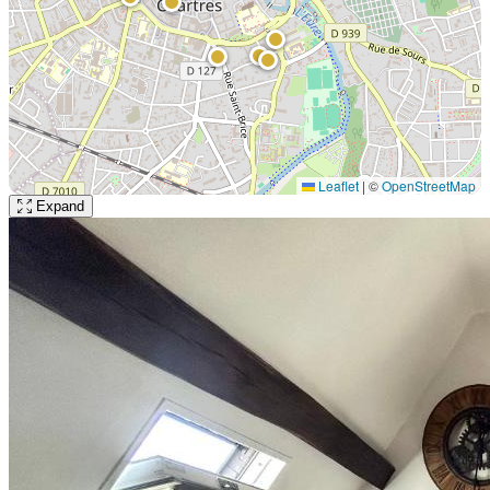
Leaflet
|
©
OpenStreetMap
Expand