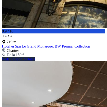
8.9 / 10
⭐⭐⭐⭐
719 m
Hotel & Spa Le Grand Monarque, BW Premier Collection
Chartres
De la 159 €
Vedeți disponibilitatea