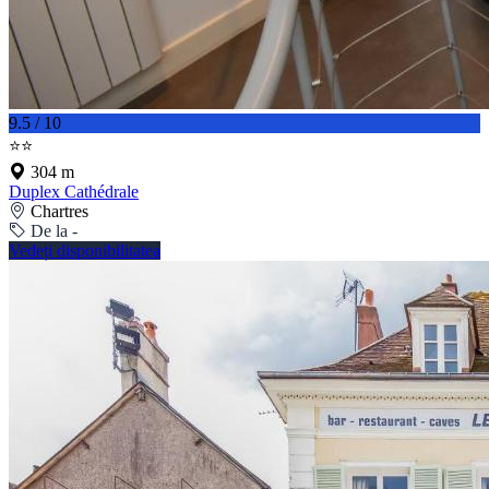
9.5 / 10
⭐⭐
304 m
Duplex Cathédrale
Chartres
De la -
Vedeți disponibilitatea