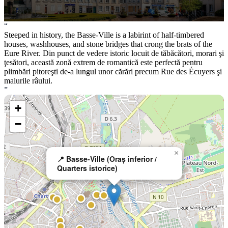
“
Steeped in history, the Basse-Ville is a labirint of half-timbered
houses, washhouses, and stone bridges that crong the brats of the
Eure River. Din punct de vedere istoric locuit de tăbăcători, morari şi
ţesători, această zonă extrem de romantică este perfectă pentru
plimbări pitoreşti de-a lungul unor cărări precum Rue des Écuyers şi
malurile râului.
”
+
−
×
📍 Basse-Ville (Oraș inferior /
Quarters istorice)