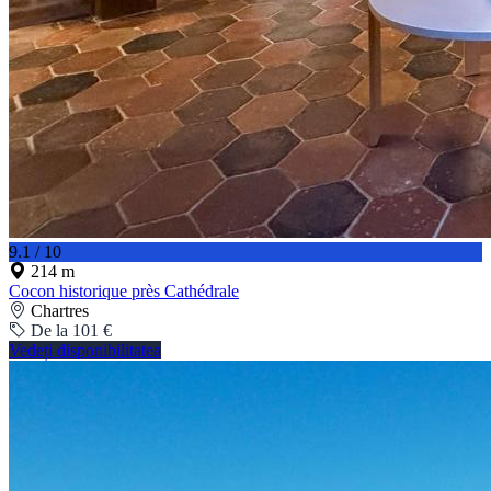
9.1 / 10
214 m
Cocon historique près Cathédrale
Chartres
De la 101 €
Vedeți disponibilitatea