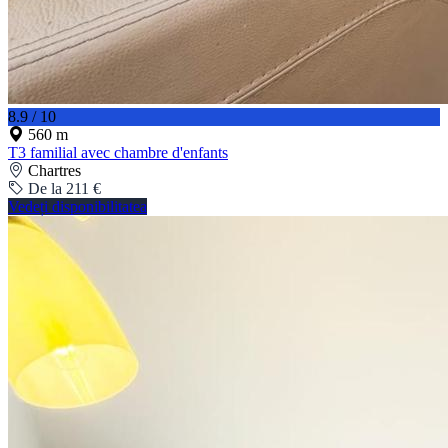
8.9 / 10
560 m
T3 familial avec chambre d'enfants
Chartres
De la 211 €
Vedeți disponibilitatea