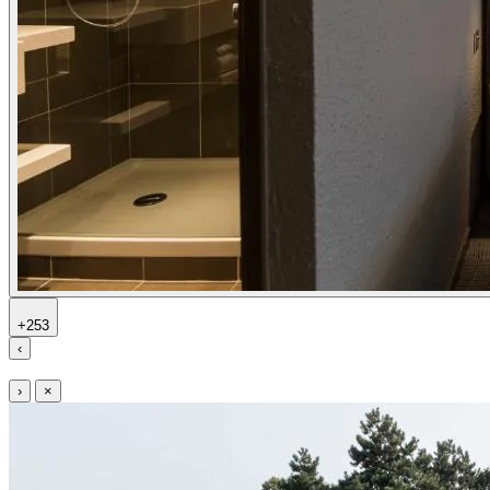
+253
‹
›
×