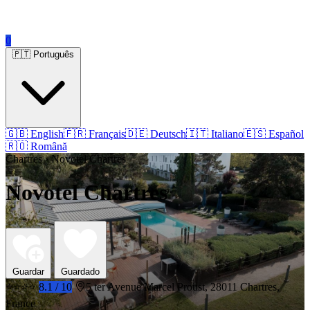
0
🇵🇹 Português
🇬🇧 English
🇫🇷 Français
🇩🇪 Deutsch
🇮🇹 Italiano
🇪🇸 Español
🇷🇴 Română
Chartres › Novotel Chartres
Novotel Chartres
Guardar
Guardado
⭐⭐⭐⭐
8.1 / 10
5 ter Avenue Marcel Proust, 28011 Chartres,
France