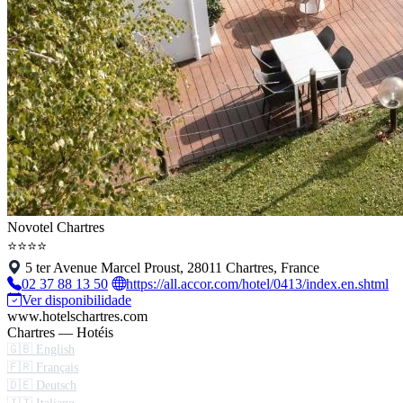
Novotel Chartres
⭐⭐⭐⭐
5 ter Avenue Marcel Proust, 28011 Chartres, France
02 37 88 13 50
https://all.accor.com/hotel/0413/index.en.shtml
Ver disponibilidade
www.hotelschartres.com
Chartres — Hotéis
🇬🇧 English
🇫🇷 Français
🇩🇪 Deutsch