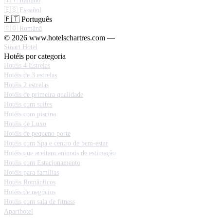
🇮🇹 Italiano
🇪🇸 Español
🇵🇹 Português
🇷🇴 Română
© 2026 www.hotelschartres.com —
Smart Hotel
Hotéis por categoria
Hotéis 4 Estrelas
Hotéis de 3 estrelas
Hotéis 2 estrelas
Hotéis de primeira qualidade
Hotéis com suites
Hotéis com piscina
Hotéis de Luxo
Hotéis de pequeno porte
Hotéis com Spa e centro de bem-estar
Hotéis que aceitam animais de estimação
Hotéis com Estacionamento
Hotéis para famílias
Hotéis Românticos
Hotéis de negócios
Hotéis com sala de fitness
Aparthotel