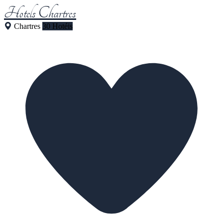
Hotels Chartres
Chartres
30 Hotéis