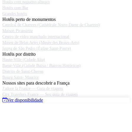
Hotéis com pequeno-almoço
Hotéis com Bar
Grandes hotéis
Hotéis perto de monumentos
Catedral de Chartres (Cathédrale Notre-Dame de Chartres)
Maison Picassiette
Centro de vidro manchado internacional
Museu de Belas Artes (Musée des Beaux-Arts)
Igreja de São Pedro (Église Saint-Pierre)
Hotéis por distrito
Haute-Ville (Cidade Alta)
Basse-Ville (Cidade Baixa / Bairros Históricos)
Distrito de Saint-Cheron
Bourg Saint- Maurice
Nossos sites para descobrir a França
J'adore la France — Guia de viagem
City Travelers France — Seu guia de viagem
Ver disponibilidade