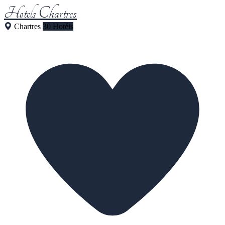
Hotels Chartres
Chartres
30 Hotéis