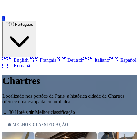
0
🇵🇹 Português
🇬🇧 English
🇫🇷 Français
🇩🇪 Deutsch
🇮🇹 Italiano
🇪🇸 Español
🇷🇴 Română
Chartres
Localizado nos portões de Paris, a histórica cidade de Chartres
oferece uma escapada cultural ideal.
30 Hotéis
Melhor classificação
MELHOR CLASSIFICAÇÃO