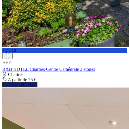
7.7 / 10
⭐⭐⭐
B&B HOTEL Chartres Centre Cathédrale 3 étoiles
Chartres
A partir de 75 €
Ver disponibilidade