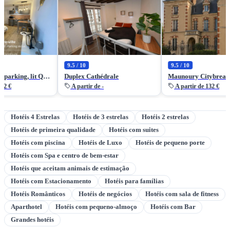
9.5 / 10
9.5 / 10
Studio central, parking, lit Queen size par ALP Chartres
Duplex Cathédrale
Maunoury Citybreak
A partir de -
A partir de 132 €
Hotéis 4 Estrelas
Hotéis de 3 estrelas
Hotéis 2 estrelas
Hotéis de primeira qualidade
Hotéis com suites
Hotéis com piscina
Hotéis de Luxo
Hotéis de pequeno porte
Hotéis com Spa e centro de bem-estar
Hotéis que aceitam animais de estimação
Hotéis com Estacionamento
Hotéis para famílias
Hotéis Românticos
Hotéis de negócios
Hotéis com sala de fitness
Aparthotel
Hotéis com pequeno-almoço
Hotéis com Bar
Grandes hotéis