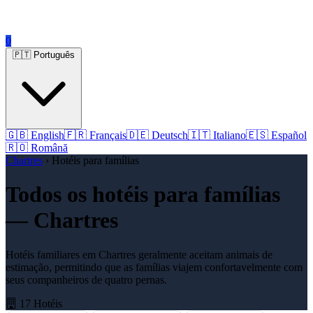
0
🇵🇹 Português
🇬🇧 English
🇫🇷 Français
🇩🇪 Deutsch
🇮🇹 Italiano
🇪🇸 Español
🇷🇴 Română
Chartres
› Hotéis para famílias
Todos os hotéis para famílias
— Chartres
Hotéis familiares em Chartres geralmente aceitam animais de
estimação, permitindo que as famílias viajem confortavelmente com
seus companheiros de quatro pernas.
17 Hotéis