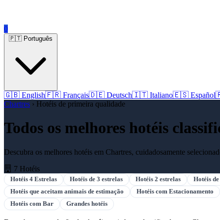
0
🇵🇹 Português
🇬🇧 English
🇫🇷 Français
🇩🇪 Deutsch
🇮🇹 Italiano
🇪🇸 Español

Chartres
› Hotéis de primeira qualidade
Todos os melhores hotéis classi
Descubra os melhores hotéis em Chartres, cuidadosamente selecionados
7 Hotéis
Hotéis 4 Estrelas
Hotéis de 3 estrelas
Hotéis 2 estrelas
Hotéis de
Hotéis que aceitam animais de estimação
Hotéis com Estacionamento
Hotéis com Bar
Grandes hotéis