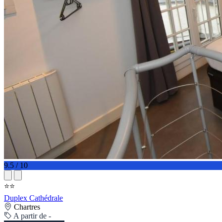
9.5 / 10
⭐⭐
Duplex Cathédrale
Chartres
A partir de -