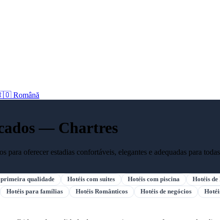
🇴 Română
ficados — Chartres
 para oferecer estadias confortáveis, elegantes e adequadas para todas
 primeira qualidade
Hotéis com suites
Hotéis com piscina
Hotéis de
Hotéis para famílias
Hotéis Românticos
Hotéis de negócios
Hotéi