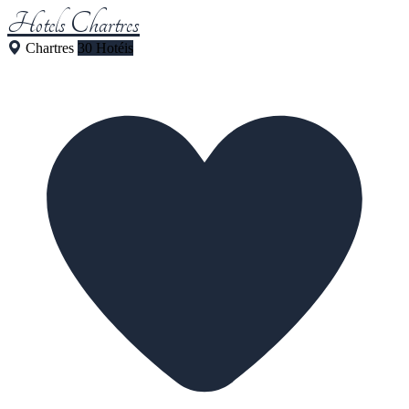
Hotels Chartres
Chartres
30 Hotéis