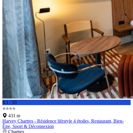
8.1 / 10
⭐⭐⭐⭐
431 m
Harvey Chartres - Résidence lifestyle 4 étoiles, Restaurant, Bien-
Être, Sport & Déconnexion
Chartres