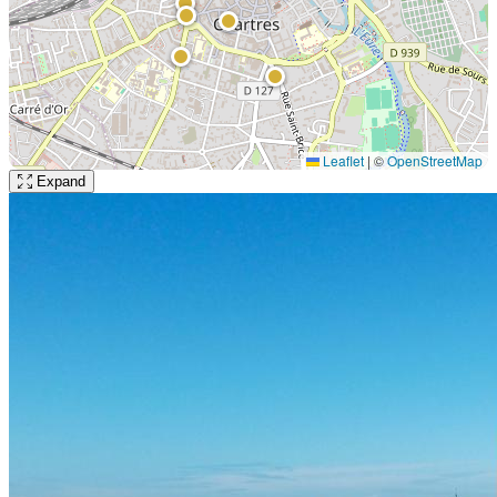
Leaflet
|
©
OpenStreetMap
Expand