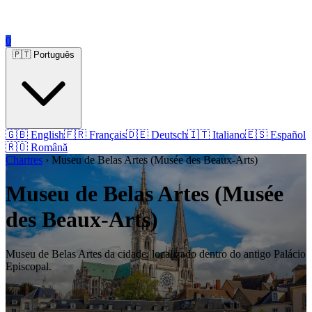
0
🇵🇹 Português
🇬🇧 English
🇫🇷 Français
🇩🇪 Deutsch
🇮🇹 Italiano
🇪🇸 Español
🇷🇴 Română
Chartres
› Museu de Belas Artes (Musée des Beaux-Arts)
Museu de Belas Artes (Musée
des Beaux-Arts)
Museu de Belas Artes da cidade, localizado dentro do antigo Palácio
Episcopal.