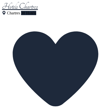
Hotels Chartres
Chartres
30 Hotéis