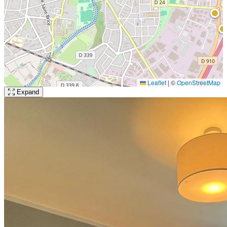
Leaflet
|
©
OpenStreetMap
Expand