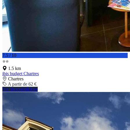
7.5 / 10
⭐⭐
1.5 km
ibis budget Chartres
Chartres
A partir de 62 €
Ver disponibilidade