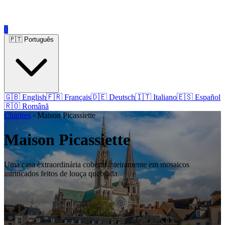
0
🇵🇹 Português
🇬🇧 English
🇫🇷 Français
🇩🇪 Deutsch
🇮🇹 Italiano
🇪🇸 Español
🇷🇴 Română
Chartres
› Maison Picassiette
Maison Picassiette
Uma casa extraordinária coberta inteiramente em mosaicos
intrincados feitos de louça quebrada.