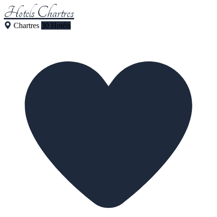
Hotels Chartres
Chartres
30 Hotéis