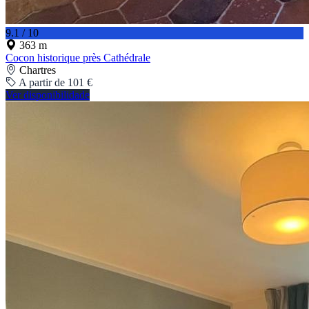
9.1 / 10
363 m
Cocon historique près Cathédrale
Chartres
A partir de 101 €
Ver disponibilidade