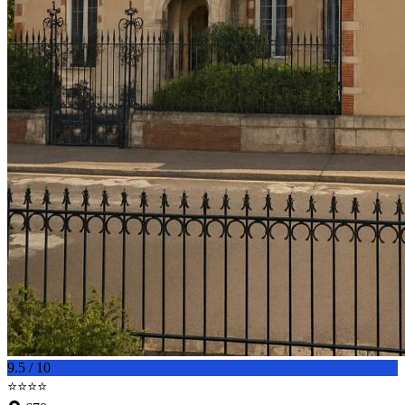
9.5 / 10
⭐⭐⭐⭐