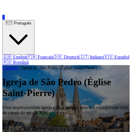
0
🇵🇹 Português
🇬🇧 English
🇫🇷 Français
🇩🇪 Deutsch
🇮🇹 Italiano
🇪🇸 Español
🇷🇴 Română
Chartres
› Igreja de São Pedro (Église Saint-Pierre)
Igreja de São Pedro (Église
Saint-Pierre)
Uma impressionante igreja gótica famosa pelo seu excepcional ciclo
de vitrais do século XIV.