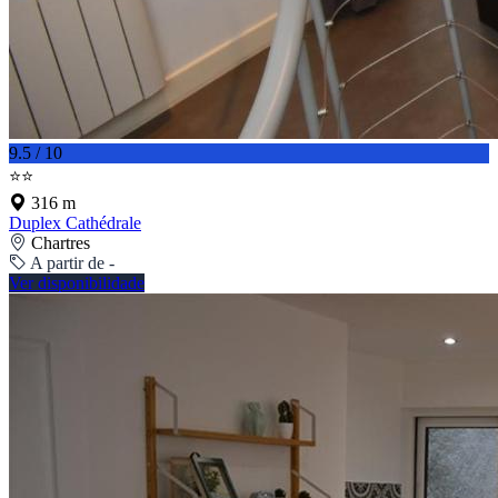
9.5 / 10
⭐⭐
316 m
Duplex Cathédrale
Chartres
A partir de -
Ver disponibilidade