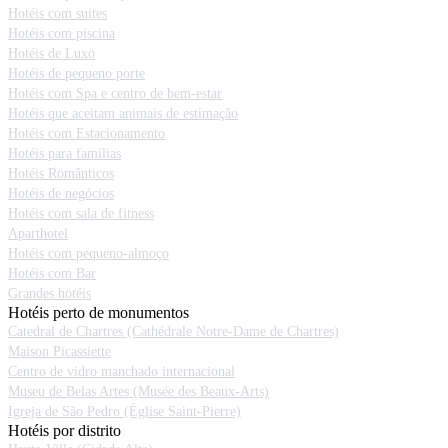
Hotéis com suites
Hotéis com piscina
Hotéis de Luxo
Hotéis de pequeno porte
Hotéis com Spa e centro de bem-estar
Hotéis que aceitam animais de estimação
Hotéis com Estacionamento
Hotéis para famílias
Hotéis Românticos
Hotéis de negócios
Hotéis com sala de fitness
Aparthotel
Hotéis com pequeno-almoço
Hotéis com Bar
Grandes hotéis
Hotéis perto de monumentos
Catedral de Chartres (Cathédrale Notre-Dame de Chartres)
Maison Picassiette
Centro de vidro manchado internacional
Museu de Belas Artes (Musée des Beaux-Arts)
Igreja de São Pedro (Église Saint-Pierre)
Hotéis por distrito