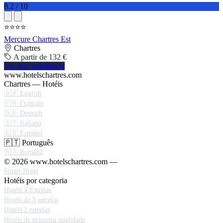
8.2 / 10
⭐⭐⭐⭐
Mercure Chartres Est
Chartres
A partir de 132 €
Ver disponibilidade
www.hotelschartres.com
Chartres — Hotéis
🇬🇧 English
🇫🇷 Français
🇩🇪 Deutsch
🇮🇹 Italiano
🇪🇸 Español
🇵🇹 Português
🇷🇴 Română
© 2026 www.hotelschartres.com —
Smart Hotel
Hotéis por categoria
Hotéis 4 Estrelas
Hotéis de 3 estrelas
Hotéis 2 estrelas
Hotéis de primeira qualidade