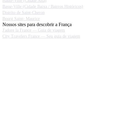
Haute-Ville (Cidade Alta)
Basse-Ville (Cidade Baixa / Bairros Históricos)
Distrito de Saint-Cheron
Bourg Saint- Maurice
Nossos sites para descobrir a França
J'adore la France — Guia de viagem
City Travelers France — Seu guia de viagem