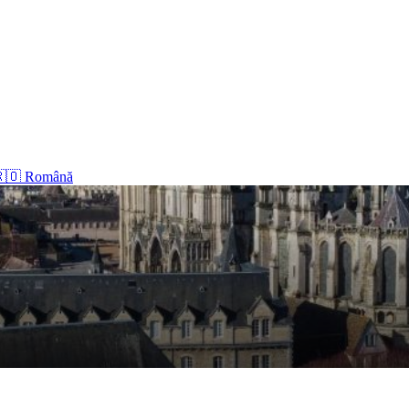
🇴 Română