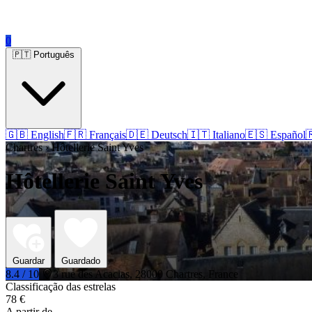
0
🇵🇹 Português
🇬🇧 English
🇫🇷 Français
🇩🇪 Deutsch
🇮🇹 Italiano
🇪🇸 Español

Chartres › Hôtellerie Saint Yves
Hôtellerie Saint Yves
Guardar
Guardado
8.4 / 10
3 rue des Acacias, 28000 Chartres, France
Classificação das estrelas
78 €
A partir de