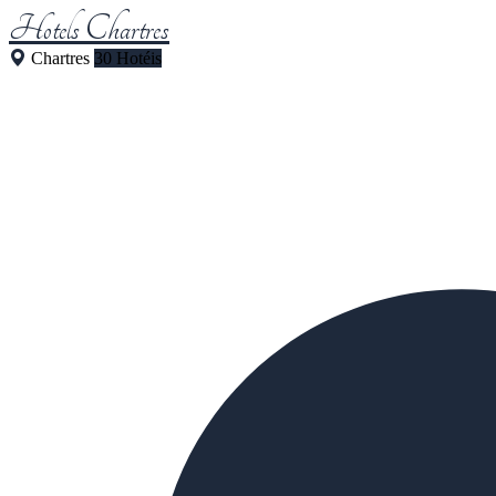
Hotels Chartres
Chartres
30 Hotéis