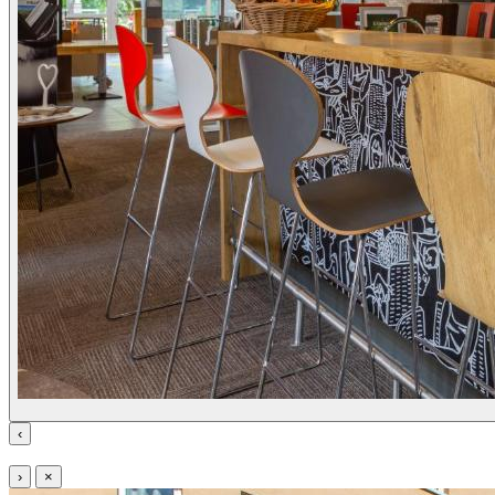
‹
›
×