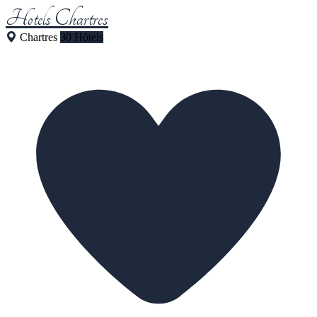
Hotels Chartres
Chartres
30 Hôtels