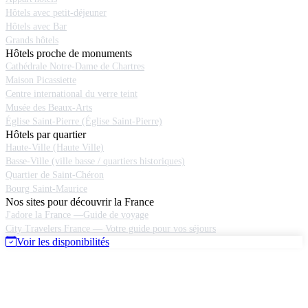
Hôtels avec petit-déjeuner
Hôtels avec Bar
Grands hôtels
Hôtels proche de monuments
Cathédrale Notre-Dame de Chartres
Maison Picassiette
Centre international du verre teint
Musée des Beaux-Arts
Église Saint-Pierre (Église Saint-Pierre)
Hôtels par quartier
Haute-Ville (Haute Ville)
Basse-Ville (ville basse / quartiers historiques)
Quartier de Saint-Chéron
Bourg Saint-Maurice
Nos sites pour découvrir la France
J'adore la France —Guide de voyage
City Travelers France — Votre guide pour vos séjours
Voir les disponibilités