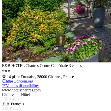
B&B HOTEL Chartres Centre Cathédrale 3 étoiles
⭐⭐⭐
14 place Drouaise, 28000 Chartres, France
https://bitcoin.org
Voir les disponibilités
www.hotelschartres.com
Chartres — Hôtels
🇬🇧 English
🇫🇷 Français
🇩🇪 Deutsch