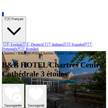
0
🇫🇷 Français
🇬🇧 English
🇩🇪 Deutsch
🇮🇹 Italiano
🇪🇸 Español
🇵🇹
Português
🇷🇴 Română
Chartres › B&B HOTEL Chartres Centre Cathédrale 3 étoiles
B&B HOTEL Chartres Centre
Cathédrale 3 étoiles
Sauvegarder
Sauvegardé