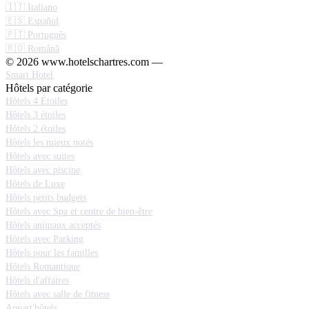
🇮🇹 Italiano
🇪🇸 Español
🇵🇹 Português
🇷🇴 Română
© 2026 www.hotelschartres.com —
Smart Hotel
Hôtels par catégorie
Hôtels 4 Étoiles
Hôtels 3 étoiles
Hôtels 2 étoiles
Hôtels les mieux notés
Hôtels avec suites
Hôtels avec piscine
Hôtels de Luxe
Hôtels petits budgets
Hôtels avec Spa et centre de bien-être
Hôtels animaux acceptés
Hôtels avec Parking
Hôtels pour les familles
Hôtels Romantique
Hôtels d'affaires
Hôtels avec salle de fitness
Appart'hôtels