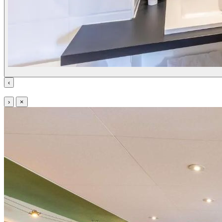
‹
›
×