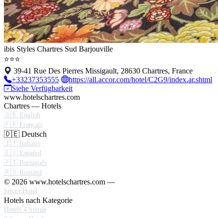
ibis Styles Chartres Sud Barjouville
⭐⭐⭐
39-41 Rue Des Pierres Missigault, 28630 Chartres, France
+33237353555
https://all.accor.com/hotel/C2G9/index.ar.shtml
Siehe Verfügbarkeit
www.hotelschartres.com
Chartres — Hotels
🇬🇧 English
🇫🇷 Français
🇩🇪 Deutsch
🇮🇹 Italiano
🇪🇸 Español
🇵🇹 Português
🇷🇴 Română
© 2026 www.hotelschartres.com —
Smart Hotel
Hotels nach Kategorie
Hotels 4 Sterne