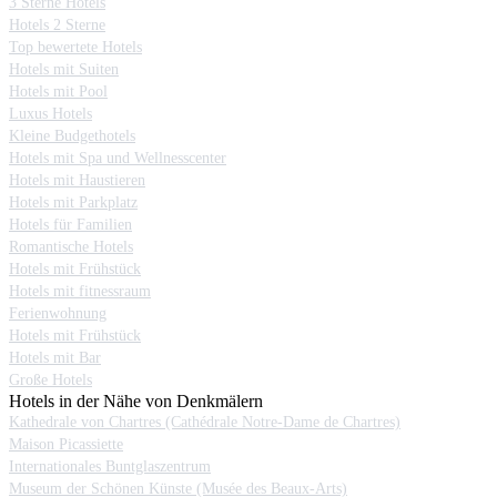
3 Sterne Hotels
Hotels 2 Sterne
Top bewertete Hotels
Hotels mit Suiten
Hotels mit Pool
Luxus Hotels
Kleine Budgethotels
Hotels mit Spa und Wellnesscenter
Hotels mit Haustieren
Hotels mit Parkplatz
Hotels für Familien
Romantische Hotels
Hotels mit Frühstück
Hotels mit fitnessraum
Ferienwohnung
Hotels mit Frühstück
Hotels mit Bar
Große Hotels
Hotels in der Nähe von Denkmälern
Kathedrale von Chartres (Cathédrale Notre-Dame de Chartres)
Maison Picassiette
Internationales Buntglaszentrum
Museum der Schönen Künste (Musée des Beaux-Arts)