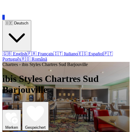
0
🇩🇪 Deutsch
🇬🇧 English
🇫🇷 Français
🇮🇹 Italiano
🇪🇸 Español
🇵🇹
Português
🇷🇴 Română
Chartres › ibis Styles Chartres Sud Barjouville
ibis Styles Chartres Sud
Barjouville
Merken
Gespeichert