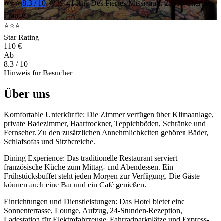
⭐⭐⭐
8.3 / 10
39-41 Rue Des Pierres Missigault, 28630 Chartres,
France
⭐⭐⭐
Star Rating
110 €
Ab
8.3
/ 10
Hinweis für Besucher
Über uns
Komfortable Unterkünfte: Die Zimmer verfügen über Klimaanlage,
private Badezimmer, Haartrockner, Teppichböden, Schränke und
Fernseher. Zu den zusätzlichen Annehmlichkeiten gehören Bäder,
Schlafsofas und Sitzbereiche.
Dining Experience: Das traditionelle Restaurant serviert
französische Küche zum Mittag- und Abendessen. Ein
Frühstücksbuffet steht jeden Morgen zur Verfügung. Die Gäste
können auch eine Bar und ein Café genießen.
Einrichtungen und Dienstleistungen: Das Hotel bietet eine
Sonnenterrasse, Lounge, Aufzug, 24-Stunden-Rezeption,
Ladestation für Elektrofahrzeuge, Fahrradparkplätze und Express-