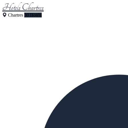
Hotels Chartres
Chartres
30 Hotéis