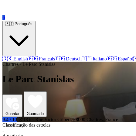
0
🇵🇹 Português
🇬🇧 English
🇫🇷 Français
🇩🇪 Deutsch
🇮🇹 Italiano
🇪🇸 Español

Chartres › Le Parc Stanislas
Le Parc Stanislas
Guardar
Guardado
9.4 / 10
18 ter Rue Victor Gilbert, 28000 Chartres, France
Classificação das estrelas
-
A partir de