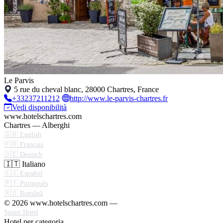
Le Parvis
5 rue du cheval blanc, 28000 Chartres, France
+33237211212
http://www.le-parvis-chartres.fr
Vedi disponibilità
www.hotelschartres.com
Chartres — Alberghi
🇬🇧 English
🇫🇷 Français
🇩🇪 Deutsch
🇮🇹 Italiano
🇪🇸 Español
🇵🇹 Português
🇷🇴 Română
© 2026 www.hotelschartres.com —
Smart Hotel
Hotel per categoria