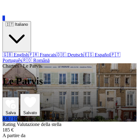
0
🇮🇹 Italiano
🇬🇧 English
🇫🇷 Français
🇩🇪 Deutsch
🇪🇸 Español
🇵🇹
Português
🇷🇴 Română
Chartres › Le Parvis
Le Parvis
Salva
Salvato
8.8 / 10
5 rue du cheval blanc, 28000 Chartres, France
Rating Valutazione della stella
185 €
A partire da