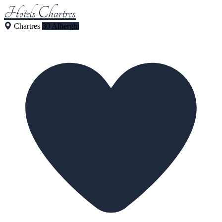
Hotels Chartres
Chartres
30 Alberghi