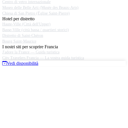
Centro di vetro internazionale
Museo delle Belle Arti (Musée des Beaux-Arts)
Chiesa di San Pietro (Église Saint-Pierre)
Hotel per distretto
Haute-Ville (Città dell'Upper)
Basse-Ville (città bassa / quartieri storici)
Distretto di Saint-Chéron
Bourg Saint-Maurice
I nostri siti per scoprire Francia
J'adore la France — Guida turistica
City Travelers Francia — La vostra guida turistica
Vedi disponibilità