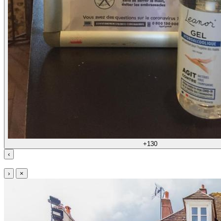
+130
‹
›
×