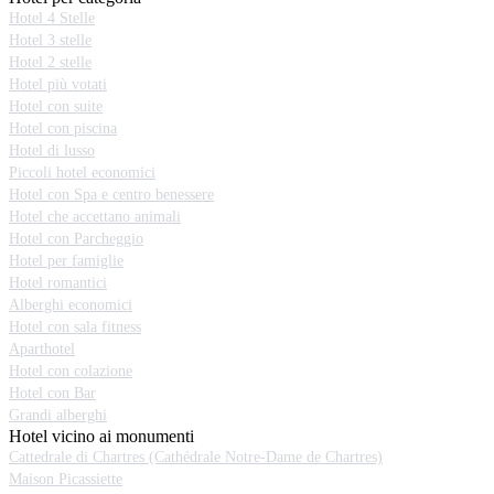
Hotel 4 Stelle
Hotel 3 stelle
Hotel 2 stelle
Hotel più votati
Hotel con suite
Hotel con piscina
Hotel di lusso
Piccoli hotel economici
Hotel con Spa e centro benessere
Hotel che accettano animali
Hotel con Parcheggio
Hotel per famiglie
Hotel romantici
Alberghi economici
Hotel con sala fitness
Aparthotel
Hotel con colazione
Hotel con Bar
Grandi alberghi
Hotel vicino ai monumenti
Cattedrale di Chartres (Cathédrale Notre-Dame de Chartres)
Maison Picassiette