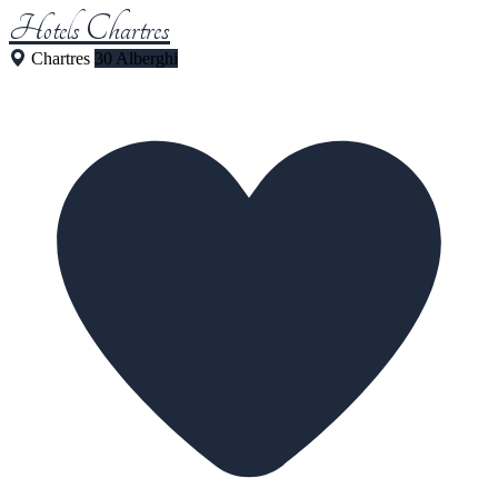
Hotels Chartres
Chartres
30 Alberghi