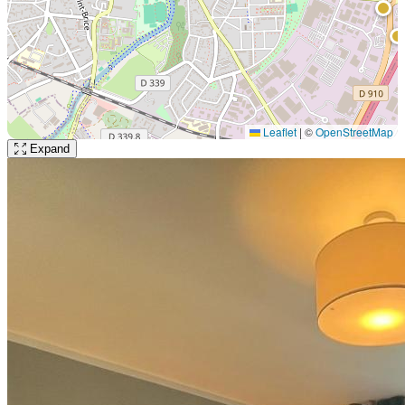
Leaflet
|
©
OpenStreetMap
Expand