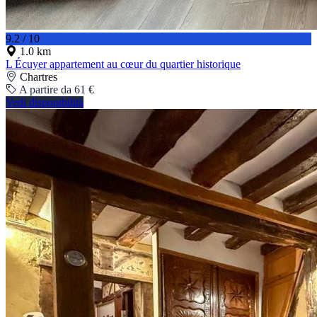
9.2 / 10
1.0 km
L Écuyer appartement au cœur du quartier historique
Chartres
A partire da 61 €
Vedi disponibilità