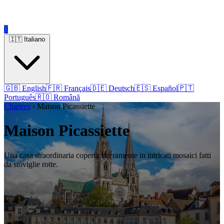
0
🇮🇹 Italiano
🇬🇧 English
🇫🇷 Français
🇩🇪 Deutsch
🇪🇸 Español
🇵🇹
Português
🇷🇴 Română
Chartres
› Maison Picassiette
Maison Picassiette
Una casa straordinaria coperta interamente in intricati mosaici fatti
da stoviglie rotte.