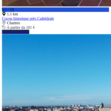
9.1 / 10
1.1 km
Cocon historique près Cathédrale
Chartres
A partire da 101 €
Vedi disponibilità