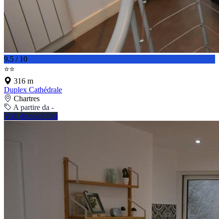
9.5 / 10
⭐⭐
316 m
Duplex Cathédrale
Chartres
A partire da -
Vedi disponibilità