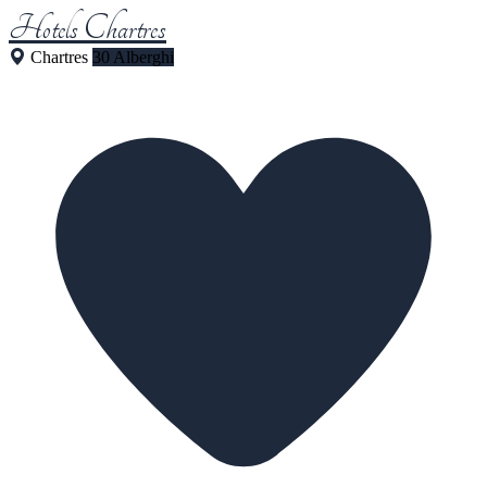
Hotels Chartres
Chartres
30 Alberghi