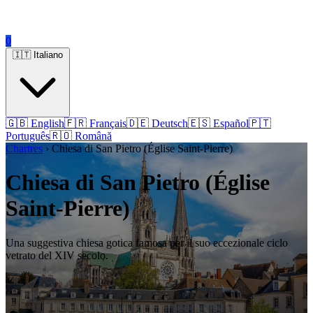
0
🇮🇹 Italiano
🇬🇧 English
🇫🇷 Français
🇩🇪 Deutsch
🇪🇸 Español
🇵🇹
Português
🇷🇴 Română
Chartres
› Chiesa di San Pietro (Église Saint-Pierre)
Chiesa di San Pietro (Église
Saint-Pierre)
Una suggestiva chiesa gotica famosa per il suo eccezionale ciclo
vetrato del XIV secolo.