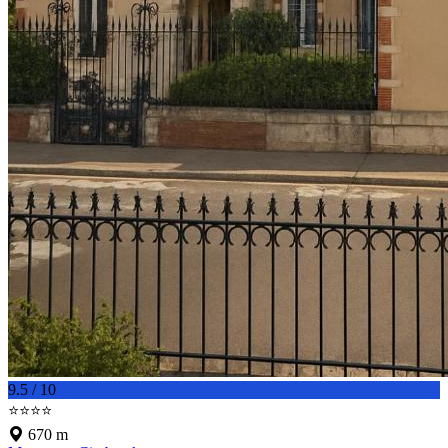
9.5 / 10
⭐⭐⭐⭐
670 m