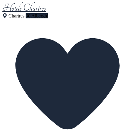
Hotels Chartres
Chartres
30 Alberghi