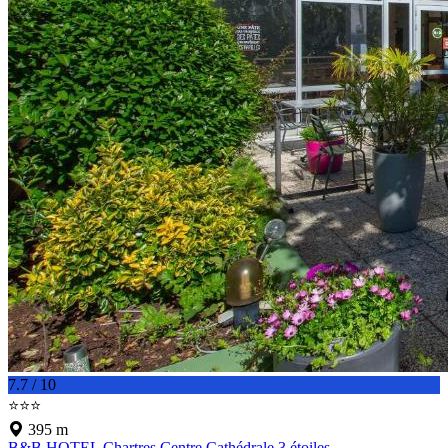
7.7 / 10
⭐⭐⭐
395 m
B&B HOTEL Chartres Centre Cathédrale 3 étoiles