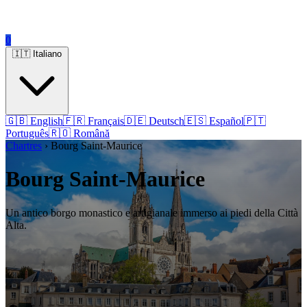
0
🇮🇹 Italiano
🇬🇧 English
🇫🇷 Français
🇩🇪 Deutsch
🇪🇸 Español
🇵🇹
Português
🇷🇴 Română
Chartres
› Bourg Saint-Maurice
Bourg Saint-Maurice
Un antico borgo monastico e artigianale immerso ai piedi della Città
Alta.