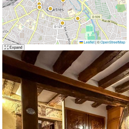
Leaflet
|
©
OpenStreetMap
Expand