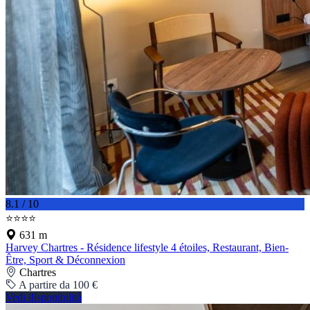
8.1 / 10
⭐⭐⭐⭐
631 m
Harvey Chartres - Résidence lifestyle 4 étoiles, Restaurant, Bien-
Être, Sport & Déconnexion
Chartres
A partire da 100 €
Vedi disponibilità