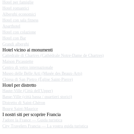
Hotel per famiglie
Hotel romantici
Alberghi economici
Hotel con sala fitness
Aparthotel
Hotel con colazione
Hotel con Bar
Grandi alberghi
Hotel vicino ai monumenti
Cattedrale di Chartres (Cathédrale Notre-Dame de Chartres)
Maison Picassiette
Centro di vetro internazionale
Museo delle Belle Arti (Musée des Beaux-Arts)
Chiesa di San Pietro (Église Saint-Pierre)
Hotel per distretto
Haute-Ville (Città dell'Upper)
Basse-Ville (città bassa / quartieri storici)
Distretto di Saint-Chéron
Bourg Saint-Maurice
I nostri siti per scoprire Francia
J'adore la France — Guida turistica
City Travelers Francia — La vostra guida turistica