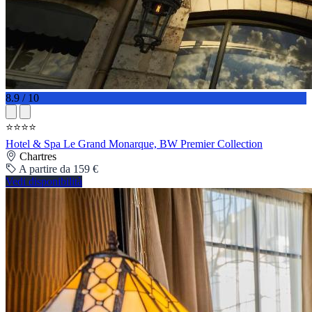
8.9 / 10
⭐⭐⭐⭐
Hotel & Spa Le Grand Monarque, BW Premier Collection
Chartres
A partire da 159 €
Vedi disponibilità