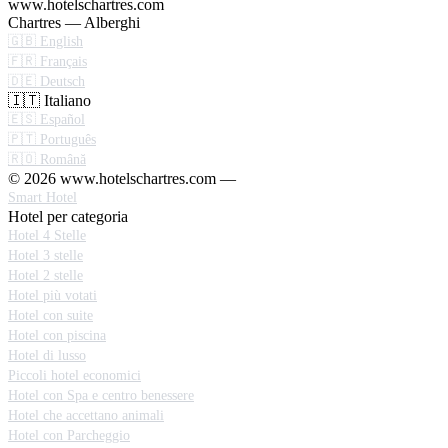
www.hotelschartres.com
Chartres — Alberghi
🇬🇧 English
🇫🇷 Français
🇩🇪 Deutsch
🇮🇹 Italiano
🇪🇸 Español
🇵🇹 Português
🇷🇴 Română
© 2026 www.hotelschartres.com —
Smart Hotel
Hotel per categoria
Hotel 4 Stelle
Hotel 3 stelle
Hotel 2 stelle
Hotel più votati
Hotel con suite
Hotel con piscina
Hotel di lusso
Piccoli hotel economici
Hotel con Spa e centro benessere
Hotel che accettano animali
Hotel con Parcheggio