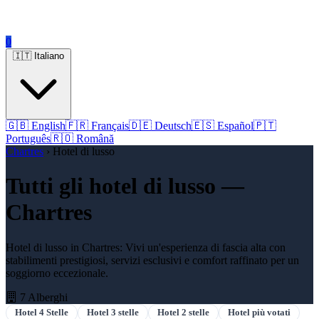
0
🇮🇹 Italiano
🇬🇧 English
🇫🇷 Français
🇩🇪 Deutsch
🇪🇸 Español
🇵🇹
Português
🇷🇴 Română
Chartres
› Hotel di lusso
Tutti gli hotel di lusso —
Chartres
Hotel di lusso in Chartres: Vivi un'esperienza di fascia alta con
stabilimenti prestigiosi, servizi esclusivi e comfort raffinato per un
soggiorno eccezionale.
7 Alberghi
Hotel 4 Stelle
Hotel 3 stelle
Hotel 2 stelle
Hotel più votati