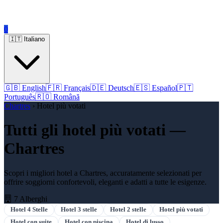
0
🇮🇹 Italiano
🇬🇧 English
🇫🇷 Français
🇩🇪 Deutsch
🇪🇸 Español
🇵🇹
Português
🇷🇴 Română
Chartres
› Hotel più votati
Tutti gli hotel più votati —
Chartres
Scopri i migliori hotel a Chartres, accuratamente selezionati per
offrire soggiorni confortevoli, eleganti e adatti a tutte le esigenze.
7 Alberghi
Hotel 4 Stelle
Hotel 3 stelle
Hotel 2 stelle
Hotel più votati
Hotel con suite
Hotel con piscina
Hotel di lusso