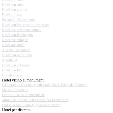
Hotel con suite
Hotel con piscina
Hotel di lusso
Piccoli hotel economici
Hotel con Spa e centro benessere
Hotel che accettano animali
Hotel con Parcheggio
Hotel per famiglie
Hotel romantici
Alberghi economici
Hotel con sala fitness
Aparthotel
Hotel con colazione
Hotel con Bar
Grandi alberghi
Hotel vicino ai monumenti
Cattedrale di Chartres (Cathédrale Notre-Dame de Chartres)
Maison Picassiette
Centro di vetro internazionale
Museo delle Belle Arti (Musée des Beaux-Arts)
Chiesa di San Pietro (Église Saint-Pierre)
Hotel per distretto