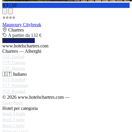
9.5 / 10
⭐⭐⭐⭐
Maunoury Citybreak
Chartres
A partire da 132 €
Vedi disponibilità
www.hotelschartres.com
Chartres — Alberghi
🇬🇧 English
🇫🇷 Français
🇩🇪 Deutsch
🇮🇹 Italiano
🇪🇸 Español
🇵🇹 Português
🇷🇴 Română
© 2026 www.hotelschartres.com —
Smart Hotel
Hotel per categoria
Hotel 4 Stelle
Hotel 3 stelle
Hotel 2 stelle
Hotel più votati