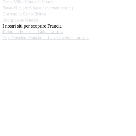
Haute-Ville (Città dell'Upper)
Basse-Ville (città bassa / quartieri storici)
Distretto di Saint-Chéron
Bourg Saint-Maurice
I nostri siti per scoprire Francia
J'adore la France — Guida turistica
City Travelers Francia — La vostra guida turistica