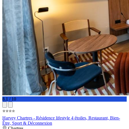
8.1 / 10
⭐⭐⭐⭐
Harvey Chartres - Résidence lifestyle 4 étoiles, Restaurant, Bien-
Être, Sport & Déconnexion
Chartres