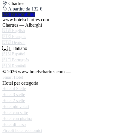
Chartres
A partire da 132 €
Vedi disponibilità
www.hotelschartres.com
Chartres — Alberghi
🇬🇧 English
🇫🇷 Français
🇩🇪 Deutsch
🇮🇹 Italiano
🇪🇸 Español
🇵🇹 Português
🇷🇴 Română
© 2026 www.hotelschartres.com —
Smart Hotel
Hotel per categoria
Hotel 4 Stelle
Hotel 3 stelle
Hotel 2 stelle
Hotel più votati
Hotel con suite
Hotel con piscina
Hotel di lusso
Piccoli hotel economici