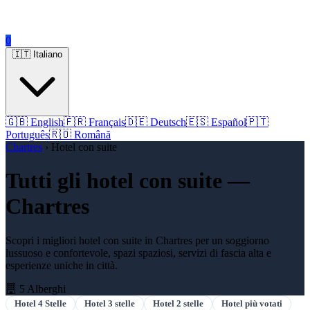
0
🇮🇹 Italiano
🇬🇧 English
🇫🇷 Français
🇩🇪 Deutsch
🇪🇸 Español
🇵🇹
Português
🇷🇴 Română
Chartres
› Hotel con suite
Tutti gli hotel con suite —
Chartres
Scopri i migliori hotel con suite in Chartres per un soggiorno
lussuoso e confortevole, spazi spaziosi, servizi di fascia alta e
esperienze uniche in città.
5 Alberghi
Hotel 4 Stelle
Hotel 3 stelle
Hotel 2 stelle
Hotel più votati