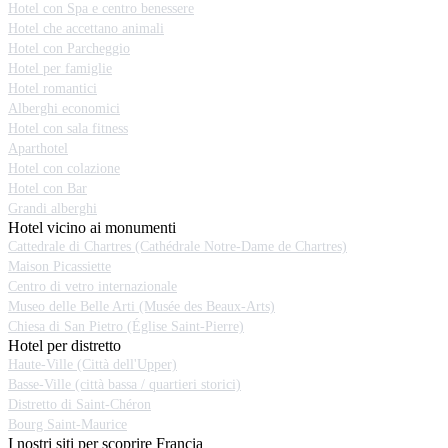
Hotel con Spa e centro benessere
Hotel che accettano animali
Hotel con Parcheggio
Hotel per famiglie
Hotel romantici
Alberghi economici
Hotel con sala fitness
Aparthotel
Hotel con colazione
Hotel con Bar
Grandi alberghi
Hotel vicino ai monumenti
Cattedrale di Chartres (Cathédrale Notre-Dame de Chartres)
Maison Picassiette
Centro di vetro internazionale
Museo delle Belle Arti (Musée des Beaux-Arts)
Chiesa di San Pietro (Église Saint-Pierre)
Hotel per distretto
Haute-Ville (Città dell'Upper)
Basse-Ville (città bassa / quartieri storici)
Distretto di Saint-Chéron
Bourg Saint-Maurice
I nostri siti per scoprire Francia