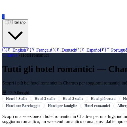
0
🇮🇹 Italiano
🇬🇧 English
🇫🇷 Français
🇩🇪 Deutsch
🇪🇸 Español
🇵🇹 Portuguê
Chartres
› Hotel romantici
Tutti gli hotel romantici — Char
Scopri i più bei hotel romantici in Chartres per soggiorni romantici indi
12 Alberghi
Hotel 4 Stelle
Hotel 3 stelle
Hotel 2 stelle
Hotel più votati
Ho
Hotel con Parcheggio
Hotel per famiglie
Hotel romantici
Alber
Scopri una selezione di hotel romantici in Chartres per una fuga indimen
soggiorno romantico, un weekend romantico o una pausa dal tempo ec