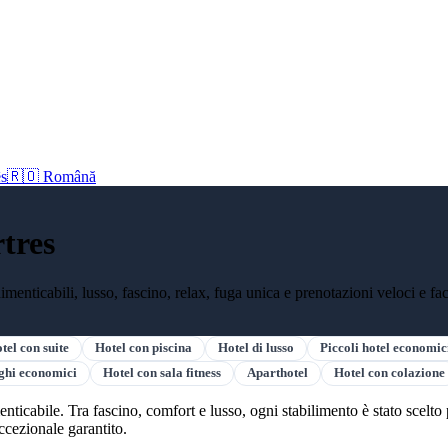
s
🇷🇴 Română
tres
menticabili, lusso, fascino, relax, fuga unica e prenotazioni veloci e faci
tel con suite
Hotel con piscina
Hotel di lusso
Piccoli hotel economic
ghi economici
Hotel con sala fitness
Aparthotel
Hotel con colazione
ticabile. Tra fascino, comfort e lusso, ogni stabilimento è stato scelto p
cezionale garantito.