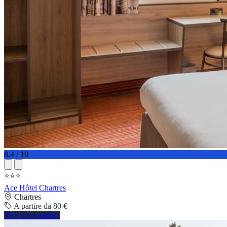
8.4 / 10
⭐⭐⭐
Ace Hôtel Chartres
Chartres
A partire da 80 €
Vedi disponibilità