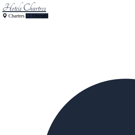
Hotels Chartres
Chartres
12 Alberghi