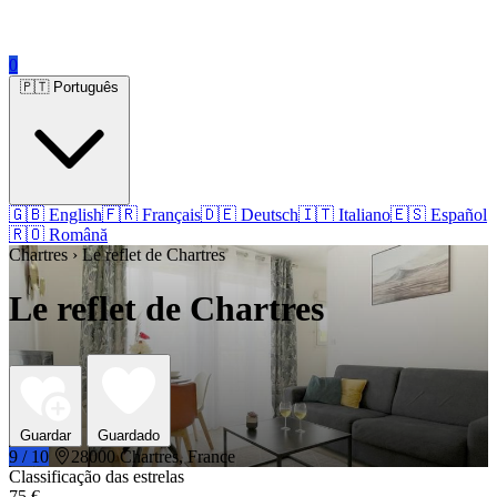
0
🇵🇹 Português
🇬🇧 English
🇫🇷 Français
🇩🇪 Deutsch
🇮🇹 Italiano
🇪🇸 Español
🇷🇴 Română
Chartres › Le reflet de Chartres
Le reflet de Chartres
Guardar
Guardado
9 / 10
28000 Chartres, France
Classificação das estrelas
75 €