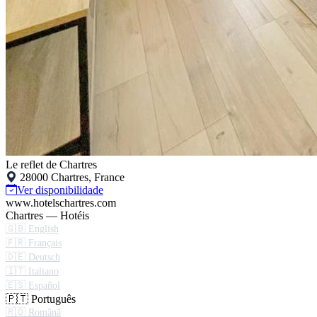
Le reflet de Chartres
28000 Chartres, France
Ver disponibilidade
www.hotelschartres.com
Chartres — Hotéis
🇬🇧 English
🇫🇷 Français
🇩🇪 Deutsch
🇮🇹 Italiano
🇪🇸 Español
🇵🇹 Português
🇷🇴 Română