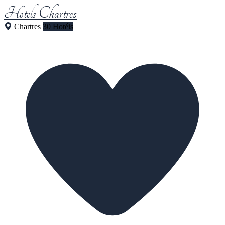
Hotels Chartres
Chartres
30 Hotéis