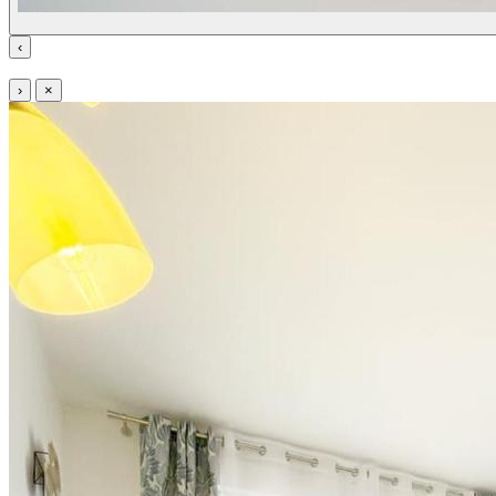
‹
›
×