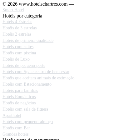
© 2026 www.hotelschartres.com —
Smart Hotel
Hotéis por categoria
Hotéis 4 Estrelas
Hotéis de 3 estrelas
Hotéis 2 estrelas
Hotéis de primeira qualidade
Hotéis com suites
Hotéis com piscina
Hotéis de Luxo
Hotéis de pequeno porte
Hotéis com Spa e centro de bem-estar
Hotéis que aceitam animais de estimação
Hotéis com Estacionamento
Hotéis para famílias
Hotéis Românticos
Hotéis de negócios
Hotéis com sala de fitness
Aparthotel
Hotéis com pequeno-almoço
Hotéis com Bar
Grandes hotéis