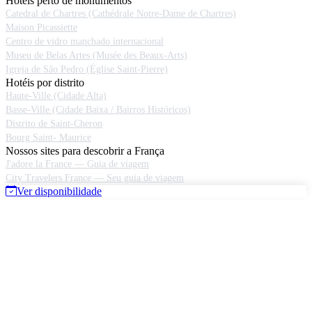
Hotéis perto de monumentos
Catedral de Chartres (Cathédrale Notre-Dame de Chartres)
Maison Picassiette
Centro de vidro manchado internacional
Museu de Belas Artes (Musée des Beaux-Arts)
Igreja de São Pedro (Église Saint-Pierre)
Hotéis por distrito
Haute-Ville (Cidade Alta)
Basse-Ville (Cidade Baixa / Bairros Históricos)
Distrito de Saint-Cheron
Bourg Saint- Maurice
Nossos sites para descobrir a França
J'adore la France — Guia de viagem
City Travelers France — Seu guia de viagem
Ver disponibilidade